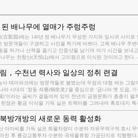
 된 배나무에 열매가 주렁주렁
원(古梨园)에는 140년 된 배나무가 무성한 가지와 잎사귀 사이로
은 방문객들이 구경하고 사진을 찍기에 바쁘다. 고목 배나무 주
동을 하거나 산책을 즐기고 인증샷을 남기며 여가 시간을 보내고
배나무는 천항산(天恒山)에서 고리원으로 이식된 것이라고 한다.
고목 배나무는 해마다 꽃을 피우고 열매를 맺으며 이 지역의 아
 있는 리원(梨苑)은 또한 린근 주민들의 여가 활동 공간으로 사랑
그림，수천년 력사와 일상의 정취 련결
농사 테마파크에는 방문객들로 붐볐는데 두점의 대형 벼논 그림이
나라 시대의 ‘청동 좌룡(铜坐龙)’을 중심으로 ‘금나라 옛 도읍, 
’이라는 글씨가 곁들여져 있어 천년의 금원문화가 층층이 펼쳐
른 한점은 황금 이삭을 가득 실은 트랙터를 그려내며 흑토대지 
 은은하게 담아냈다. 벼논 가장자리에 새로 지은 10여미터 높
은 전망대에 올라 벼논 그림 전체를 한눈에 내려다볼 수 있다.
 북방개방의 새로운 동력 활성화
 열리는데 주변 마을 주민들이 작은 로점을 내놓았다. 막 따온
아산 아마씨를 가득 실은 화물차량이 수분하 자유무역구역 호시 
 있고 아성 특유의 두유향이 코를 찌르며 군고구마와 구운 옥수
마친 후 룡강교통투자 수분하 국제물류항 가공단지로 직행했다. 
 어우러져 여름날 가장 생생한 시골의 특별한 풍경으로 자리 잡았