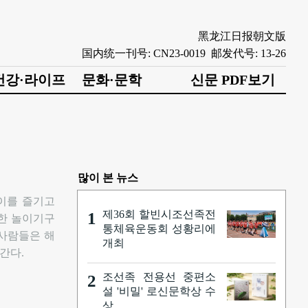
黑龙江日报朝文版
国内统一刊号: CN23-0019 邮发代号: 13-26
건강·라이프
문화·문학
신문 PDF보기
많이 본 뉴스
들이를 즐기고
제36회 할빈시조선족전
1
양한 놀이기구
통체육운동회 성황리에
 사람들은 해
개최
간다.
조선족 전용선 중편소
2
설 '비밀' 로신문학상 수
상