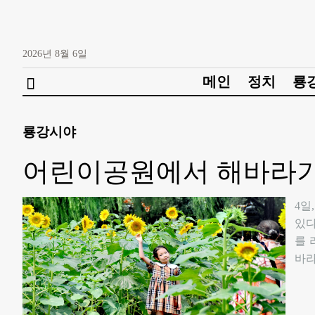
2026년
8월
6일
메인
정치
룡

룡강시야
어린이공원에서 해바라기
​4
있다
를 
바라