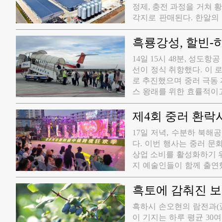
정제, 충전 과정을 거쳐 
각지로 판매된다. 한알의 
제'로 전환해 온 궤적을 고
는 수분하 호시무역 현지 
흑룡강성, 할빈-
영을 유지했으며 가공액은 
​14일 15시 48분, 성도
호시무역 운영의 주요 축으
선이 정식 취항했다. 이
이 증가하며 전체 품목 중
로 추진했으며 중러 극동 
강 교통투자 국제물류항 
스 왕래를 위한 효률적이고
장으로 투입되여 생산에 들
주 화요일과 토요일 량방향
시무역+ 현지 가공' 모델
처음으로 상업 운항을 도입
제4회 중러 환락
가공 기업의 부산물인 대
있어 국경 간 려행의 편
가 단지 밖으로 나가지 않
​17일 저녁, 수분하 북해
투입되였다.
서 완제품 기름 수출 그리
다. 이번 행사는 중러 
구조를 완성하며 '전 과정
상업 소비를 활성화하기 위
가공 기업 수는 지속적으로
지 예술인들이 함께 출연했
를 갖추는 등 '무역으로 
움', 러시아 민족 무용 3편
가면서 산업 사슬의 집적 효
마술, 팝송 메들리, 러시아
흑토에 감춰진 보
축
​흑하시 손오현의 람전과(
이 기지는 하루 평균 30