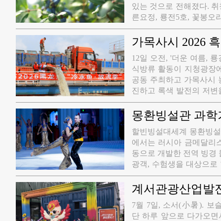
있는 것으로 전해졌다. 취창(创科)과학기술유한회사가 운영하는 이 재배 기지는 총 2000무 규모로, 푸
른요정, 룡전5호, 꽃봉오리
산액은 300여만원에 달하는
해 주변 농가의 소득을 끌
가목사시 2026 
으로 나타났다.
​12일 오전, '더운 여름
식방류 활동이 지청광장에
공동 주최하고 가목사시 
진하고 록색 발전의 저변
간부, 자원봉사자, 시민
정 수역으로 이동하여 집
몽환빙설관 과학
역의 어업 자원을 효과적
​할빈빙설대세계 몽환빙설관
에서는 러시아 금메달리스
동으로 개발한 전역 빙경 몰입
광객, 수험생을 대상으로
례 전문 피겨 공연이 펼
동작을 선보여 빙상 종목의 우아함과
계서관광산업발전
입장권만 있으면 무료로 가
7월 7일, 소서(小暑).
단 하루 앞으로 다가오면