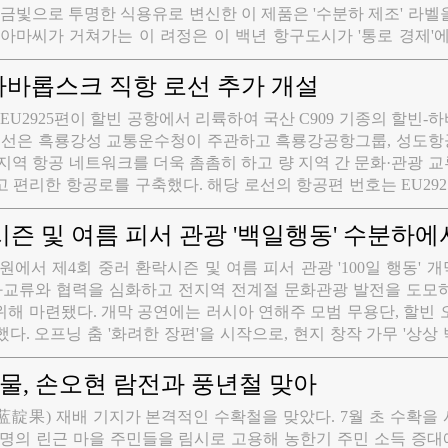
황금빛으로 투명한 식용유로 변신한 이 제품은 '수분하 제조' 라벨
아마씨가 거쳐가는 이 려정은 이 백년 항구도시가 '통로 경제'에
스란히 보여준다. 현지 가공, '국경 통과'에서 '현지 부가가치 창
가공 산업의 대표적 사례다. 올해 상반기 호시무역 현지 가공은
하바롭스크 직항 로선 추가 개설
호시 수입 총액의 40%, 가공량은 화물 운송량의 60%를 차지,
항공 EU2925편이 할빈 공항에서 리륙하여 국산 C909 기종의 할빈
로 자리 잡았다. 그중에서도 아마씨 가공량은 전년 동기 대비 거
 로선은 흑룡강성 교통운수청이 주관하고 흑룡강공항그룹, 성도항
 1위를 차지, 호시 수입과 현지 가공 모두를 견인하는 주력 품목이
지역 항공 네트워크를 더욱 촘촘히 하고 량 지역 간 문화·관광 
가공단지 내에서는 아마씨를 가득 실은 화물차량이 바로 유지(油
 편리한 항공로를 구축했다. 해당 로선의 항공편 번호는 EU2925
어간다. 약 4억원이 투자되고 21만평방미터 부지를 자랑하는 이
 정기 운항을 실시한다. 이는 국산 민간 항공기 C909가 하바
을 기반으로 원스톱 서비스를 제공하며 여러 기업을 유치했다. 
한 사례다. 할빈 공항 리륙 후 약 1시간 30분만에 하바롭스크
시즌 및 여름 피서 관광 '백일행동' 수분하에
두박, 채종박 등은 바로 하위 사료 가공 기업의 생산라인으로 
의성이 크게 향상되였을 뿐만 아니라 중러 항공 협력에도 국산 
은 채 전환이 이루어지며 조달 및 물류 비용을 동시에 절감했다.
공원에서 제4회 중러 환락시즌 및 여름 피서 관광 '100일 행동' 
고 부산물의 현지 소비에 이르기까지, 산업 사슬은 단지 내에서
문화교류와 협력을 심화하고 전지역 전계절 문화관광 발전을 도모
 현지 처리'와 '전 사슬 부가가치 창출'을 실현했다. 현재 전시에
해 마련됐다. 개막 공연에는 러시아 연해주 모범 무용단, 할빈 
 증가하고 있으며 식량·유지, 육류, 수산물 3대 가공 클러스터
다. 오프닝 춤 '화려한 장편'을 시작으로, 현지 창작 가무 '상상
공업을 유치하고 공업으로 무역을 촉진'하는 선순환 구조가 점차
, 조선족 무용 '아리랑', 신민악 '승리', 초원 노래 '아버지의 초원 
과가 계속해서 확산되고 있다. 세관 호송, '직송'으로 통관 시간 
 밴드 공연, 피날레 '조국과 함께' 등이 차례로 선보였다.
물, 손오현 람전과 풍년철 맞아
蓝靛果) 재배 기지가 본격적인 수확철을 맞았다. 7월 초 수확을
여명의 린근 마을 주민들을 림시로 고용해 농한기 주민 소득 증