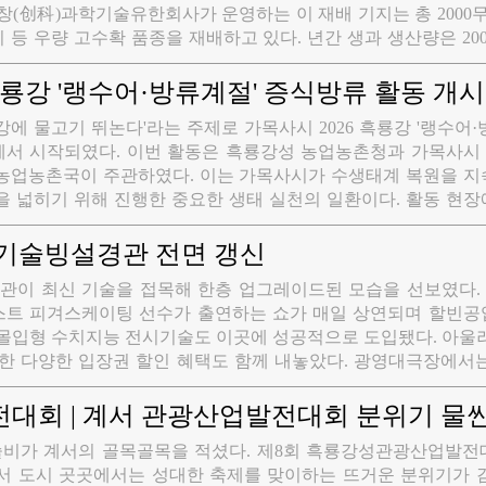
 등 우량 고수확 품종을 재배하고 있다. 년간 생과 생산량은 200
 것으로 집계됐다. 또한 이 산업은 토지 임대, 수확 작업, 계약 
어올리고 있으며 헥타르당 평균 5000~2만원의 추가 수익을 올릴
흑룡강 '랭수어·방류계절' 증식방류 활동 개시
, 룡강에 물고기 뛰논다'라는 주제로 가목사시 2026 흑룡강 '랭수어·
서 시작되였다. 이번 활동은 흑룡강성 농업농촌청과 가목사시
농업농촌국이 주관하였다. 이는 가목사시가 수생태계 복원을 지
을 넓히기 위해 진행한 중요한 생태 실천의 일환이다. 활동 현
들이 방류 미끄럼틀을 통해 차례로 치어를 투하하였으며 배를 타
중 방류 작업을 진행하였다. 우량 치어들이 강물에 합류하여 헤
기술빙설경관 전면 갱신
으로 보충하고 송화강 수역의 생태계에 활력을 더하였다.
이 최신 기술을 접목해 한층 업그레이드된 모습을 선보였다. 광영대극장
트 피겨스케이팅 선수가 출연하는 쇼가 매일 상연되며 할빈공
형 수치지능 전시기술도 이곳에 성공적으로 도입됐다. 아울러 시민과 관
 한 다양한 입장권 할인 혜택도 함께 내놓았다. 광영대극장에서
쳐진다. 러시아의 금메달리스트가 직접 나서 물 흐르듯 유려한 
 력동성을 유감없이 과시하고 있다. 관람은 별도 표 없이 빙설관
대회 | 계서 관광산업발전대회 분위기 물
능하며 빙상 놀이와 공연 감상을 한자리에서 즐길 수 있는 것이
 보슬비가 계서의 골목골목을 적셨다. 제8회 흑룡강성관광산업발
서 도시 곳곳에서는 성대한 축제를 맞이하는 뜨거운 분위기가 감