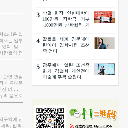
박걸 회장, 연변대학에
3
100만원 장학금 기부
·1000만원 산학협력 기
부 협약·'박걸 체육관'
 탐스러운 열
준공
딸들을 세계 명문대에
4
변에서는 일부
련이어 입학시킨 조선
 있다. 알려
족 엄마
 사람들의 정
름다운 풍경으
광주에서 열린 조선족
5
받고 있다.
화가 김철향 개인전에
 단연 관심
미술계 주목 쏠렸다
가장 아름다운
진 벼 물결
특유의 풍요로
이의 전망대는
 전망대 아래
 오이와 토마
무역구역에 진
수에서 풍겨
세척, 압착,
다.