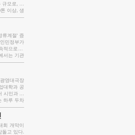
톤 이상, 생
매입 등을 통
 수 있는 것
방류계절' 증
 인민정부가
속적으로 추
장에서는 기관
고 송화강 지
염침으로써 류
업대학과 공
는 하루 두차
활주와 고난도
씬
 특징이다.
전대회 개막이
돌고 있다.