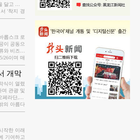
을 달고 전국
서 '착지 경
출'로 아마씨
 안정적인 운
 현지 가공이
-하바롭스크 로
의 4배 가까
공이 공동으
 되였다. 룡
교류와 비즈니
脂) 가공 공
/26이며 매
 단지는 '호
롭스크 공항에
단지 내 유지
에 도착할 수
서 개막
투입되여 원료
동력이 새롭게
 원료 수입에
개막식이 열렸
 다단계 순환
하며 관광 및
 등록된 현지
오페라단, 현
가 초기 규모
 밖의 아름다
 자리를 잡아
어머니의 강',
3분의 2 단
 시작한 이래
대에 기여하고