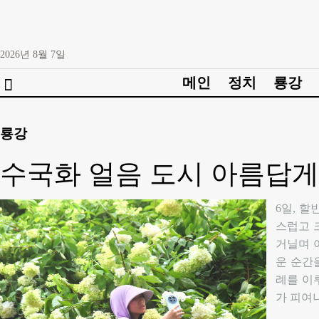
2026년
8월
7일
메인
정치
룡강

룡강
수국화 얼음 도시 아름답게
6일, 할
스럽고 
거닐며 
운 순간
례를 이
가 피여