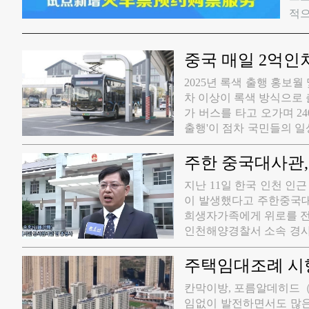
적으
중국 매일 2억인
2025년 록색 출행 홍보
차 이상이 록색 방식으로 
가 버스를 타고 오가며 2
출행'이 점차 국민들의 일
간 중국의 도시 공공교통 
수는 65.8만대, 그중 신에
주한 중국대사관,
이는 175만 km에 이르며
지난 11일 한국 인천 인
동화 출행 분담률, 록색출
이 발생했다고 주한중국대
등 '14차5개년규획' 지표
희생자가족에게 위로를 전
인천해양경찰서 소속 경사
했다고 밝혔다. 그러면서
국측은 순직자에게 조화를
주택임대조례 시행
냈다고 전했다. 종 총령사
​칸막이방, 포름알데히드（
륜리와 인도주의 정신을 
임없이 발전하면서도 많은 
고 강조했다. 그러면서 그