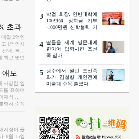
박걸 회장, 연변대학에
3
100만원 장학금 기부
% 초과
·1000만원 산학협력 기
부 협약·'박걸 체육관'
 매일 2억인
준공
딸들을 세계 명문대에
4
하고 1억인차
련이어 입학시킨 조선
 선택, 록색
족 엄마
에 최근 몇년
버스 보유 대
광주에서 열린 조선족
5
영 로선 총 길
 애도
화가 김철향 개인전에
공공 교통 기
게 사망한 일
미술계 주목 쏠렸다
 차량 점유률
도를 표하며
이재석 한국
 불행히 순직
보했으며 중
 서신을 보
 숭고한 직업
임대시장이 끊
여준 사례라
 9월 15일
덧붙였다.