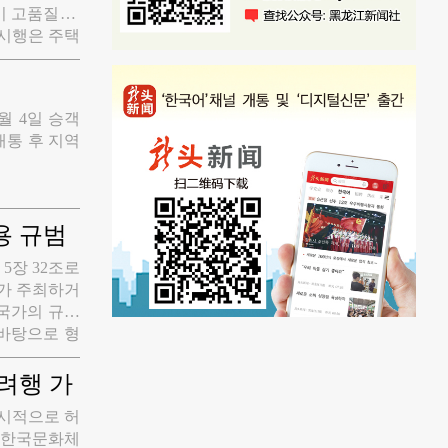
 고품질 발
 시행은 주택
며 '구매를
위한 체계적인
월 4일 승객
통 후 지역
용 규범
5장 32조로
부가 주최하거
국가의 규범
 바탕으로 형
휘와 마찬가지
등 인터넷 시
려행 가
 기본적인 언
한시적으로 허
어문자 사용이
면 한국문화체
째 주를 국가