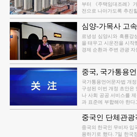
부터 《주택임대조례》가 
전으로 나아가도록 추진할 
임대시장이 거칠게 발전하
중시하고 임대를 소홀히 
심양-가목사 고속
제도 보장을 제공한다" 
​료녕성 심양시와 흑룡강성
을 태우고 시운전을 시작
경제 순환과 주변 관광 자
중국, 국가통용언
화
​국가통용언어문자법 개정 
구성된 이번 개정 초안은
나 사회 공공 서비스를 
과 표준에 부합해야 한다
성된 것으로 중화 문화의 
로 국가의 중요한 상징이다
중국인 단체관광객
청 프로그램과 중국 내에
능
중국의 한국인 무비자 입
어문자로 사용해야 하며 
용하기로 했다. 7일 한국
필요한 경우에는 동시에 국