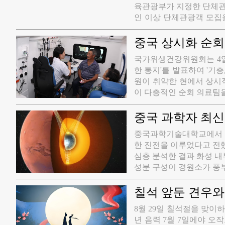
육관광부가 지정한 단체관
통용언어문자 보급 주간으
인 이상 단체관광객 모집을
정했다.
에서 무사증으로 국내 관
에 대해서는 기존과 동일
중국 상시화 순회
려행사 지정･등록 안내와 
국가위생건강위원회는 4일
부터다.
한 통지'를 발표하여 '기
원이 취약한 현에서 상시
이 다층적인 순회 의료팀을 
원 및 '이중 센터'에서 
는 모든 3급 공립 병원(국
중국 과학자 최신
각각 본급 병원을 조직하여
​중국과학기술대학교에서 
한 진전을 이루었다고 전했
심층 분석한 결과 화성 내
성분 구성이 경원소가 풍
칠석 앞둔 견우와
​8월 29일 칠석절을 맞
년 음력 7월 7일에야 오