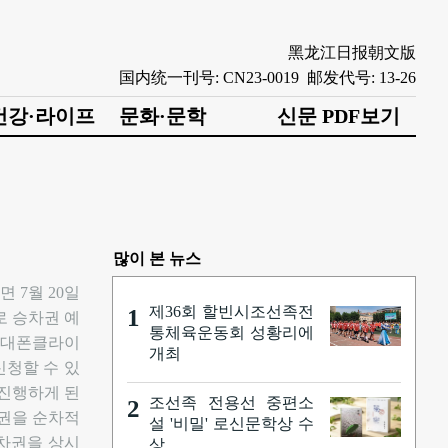
黑龙江日报朝文版
国内统一刊号: CN23-0019 邮发代号: 13-26
건강·라이프
문화·문학
신문 PDF보기
많이 본 뉴스
 7월 20일
제36회 할빈시조선족전
1
로 승차권 예
통체육운동회 성황리에
 휴대폰클라이
개최
신청할 수 있
 진행하게 된
조선족 전용선 중편소
2
승차권을 순차적
설 '비밀' 로신문학상 수
승차권을 상시
상