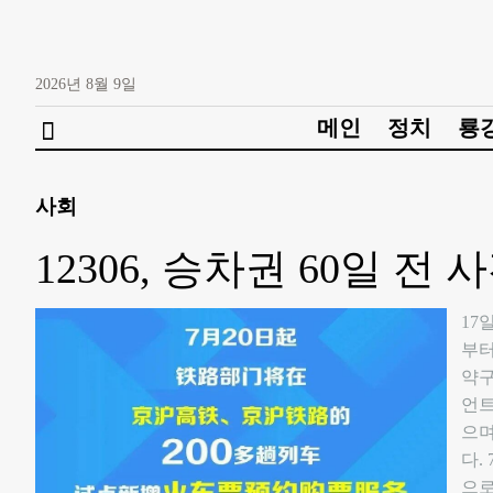
2026년
8월
9일
메인
정치
룡

사회
12306, 승차권 60일 전
17
부터
약구
언트
으며
다.
으로