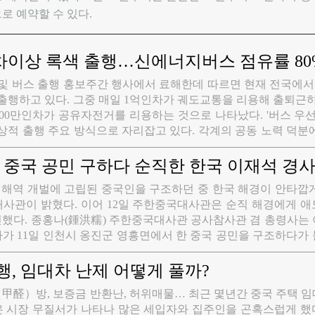
로 예약할 수 있다.
차이상 록색 출행…신에너지버스 점유률 80
월 및 버스 출행 홍보주간 행사에서 료해한데 따르면 현재 전국에서
출행하고 있다. 그중 매일 1억인차가 궤도교통을 리용해 출퇴근
400만인차가 공유자전거를 리용하는 것으로 나타났다. '버스 우선
상적 출행 주요 방식으로 자리잡고 있다. 각계의 공동 노력 덕분
발전은 뚜렷한 성과를 거두었다. 2024년말 기준 전국 도시 공영 
너지 버스는 54.4만대로 점유율이 82.7%에 달한다. 도시 버스 운
 중국 공민 구하다 순직한 한국 이재석 경사
 도시 궤도교통 운영 리정은 약 1.1만km로 세계 1위이다. 중심 시 
근 해역 개벌에 고립된 중국인을 구조하던 중 한국 해경이 안타깝
행 비률이 70%를 초과하는 도시 수량, 도시 버스 분야 신에너지
사관이 밝혔다. 이어 12일 주한중국대사관은 순직 해경에게 애
는 이미 목표를 초과 달성했다.
했다. 종홍나(鍾洪糯) 주한중국대사관 공사참사관 겸 총령사는 
가 11일 인천시 옹진군 영흥면에서 한 중국 공민을 구조하다가
 12일 한국 해경측에서 주한중국대사관에 상세한 사건경위를 통
 보내 애도를 표하고 대병(戴兵) 주한중국대사가 한국측에 위로
, 임대차 난제 어떻게 풀까?
는 한국 해경이 위기의 순간 자신을 희생해 인명을 구조한 것은
甲醛）방, 보증금 반환난, 허위매물… 최근 몇년간 중국 주택 
보여준 것이라면서 중한 량국 국민의 진실된 우정을 생생하게 보
시장 무질서가 나타나 많은 세입자와 집주인을 곤혹스럽게 했다.
는 중국 측이 순직 해경에게 깊은 애도와 존경의 뜻을 전한다고 