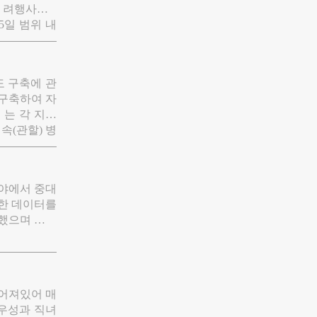
려행사가 3
 한다고 규
5일 범위 내
는 중국 국민
 국내외 전담
 오는 22일
 구축에 관
 구축하여 자
》는 각 지역
속(관할) 병
내 순회 의료
, 시, 현은
다.
분야에서 중대
록한 데이터를
인했으며 주요
떨어져있어 매
견우성과 직녀