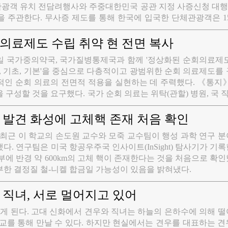
광객 유치 전담려행사와 주중대한민국 공관 지정 사증신청 대행 
로 지정했으며, 국제 중문 교육은 국가통용언어문자를 가르쳐야
 주관한다. 무사증 제도를 통해 한국에 입국한 단체관광객은 1
광이 가능하고 한국 전역을 려행할 수 있도록 허용된다. 제주도
하게 무사증으로 30일간 개별관광과 단체관광이 모두 허용된다.
의료제도 수립 취약 현 전면 복사
절차는 오는 8일부터 19일까지 진행된다. 단체관광객 명단 접수는
 국가중의약국, 국가질병통제국과 함께 '정상화된 순회의료제도
층, 기초, 기본'을 중심으로 다층적이고 광범위한 순회 의료제도를
적인 순회 의료의 전면적 적용을 실현하는 데 주력했다. 《통지
구성할 것을 요구했다. 국가 순회 의료는 위탁(관할) 병원, 국 직
파견한 중상급 전문직급 전문가를 중심으로 의료팀을 구성하며 성
가 지역 의료 센터 건설 프로젝트 병원 포함)의 참여를 요구하며 성
 발견 화성에 고체핵 존재 처음 확인
 현, 향, 촌에서 서비스를 제공하고 사회 의료진의 참여를 장려한
최근 이 학교의 손도원 교수와 모죽 교수팀이 행성 과학 연구 
다. 연구팀은 미국 항공우주국 인사이트(InSight) 탐사기가 기
부에 반경 약 600km의 고체 핵이 존재한다는 것을 처음으로 확
부한 결정질 철-니켈 합금일 가능성이 있음을 밝혀냈다.
 직녀, 서로 멀어지고 있어
이하게 된다. 고대 신화에서 견우와 직녀는 하늘의 은하수에 의해 
작교를 통해 만날 수 있다. 하지만 현실에서는 견우를 대표하는 