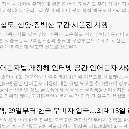
정식 시행되며 주택임대 활동을 더욱 규률하고 주택 임대시장이
예정이다. "우리나라 첫 주택 임대 분야 행정 법규로서 조례의
던 단계에서 법치화·규범화된 새로운 단계로 전환됐음을 의미하
하는' 문제를 해결하고 '살곳이 있다'는 민생목표를 실현하기 
철도, 심양-장백산 구간 시운전 시행
북경 부동산중개업협회 사무총장 조경상(赵庆祥)이 이같이 말했다.
 가목사시를 잇는 심양-가목사 고속철도 심양-장백산 구간이 9
했다. 중국동북고속철도망의 중요한 구성부분으로서 이 로선은 개
원 개발 촉진에 일조할 것으로 전망된다.
어문자법 개정해 인터넷 공간 언어문자 사
초안이 8일 전국인대 상무위원회 회의에 처음으로 제출됐다. 총 
 인터넷 공간 언어문자 사용에 대한 규범 요구를 추가했으며 정
제공하는 인터넷 정보 플랫폼에서 사용하는 국가통용언어문자는 
고 명확히 했다. 국가통용언어문자는 각 민족 간 교류와 융합을
기본 요소이자 중화 민족의 뚜렷한 정체성이며 국기, 국가, 국
. 개정 초안은 "인터넷 예능 프로그램, 웹드라마, 인터넷 영화 
, 29일부터 한국 무비자 입국…최대 15일 
서 판매되는 상품의 명칭, 포장, 설명 등은 국가통용언어문자를
국 허용에 이어 한국 정부도 중국 단체관광객의 무비자 입국을 
중국 내에서 개최되는 국제 전시회, 국제 회의 등에서 외국 언
정부가 발표한 '중국 단체관광객 한시 무사증 시행계획'에 따르
가통용언어문자를 사용해야 한다"고 명확히 했다. 매년 9월 셋