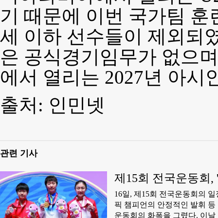
기 때문에 이번 국가팀 훈련
세 이하 선수들이 제외되였
은 공식경기임무가 없으
에서 열리는 2027년 아
출처: 인민넷
관련 기사
제15회 전국운동회, 
16일, 제15회 전국운동회의 
픽 챔피언의 안정적인 발휘 등
운동회의 화폭을 그렸다. 이날 륙상경기장에서 가장 감동적인 장면은 녀자포환 우승자인 하북성 대표