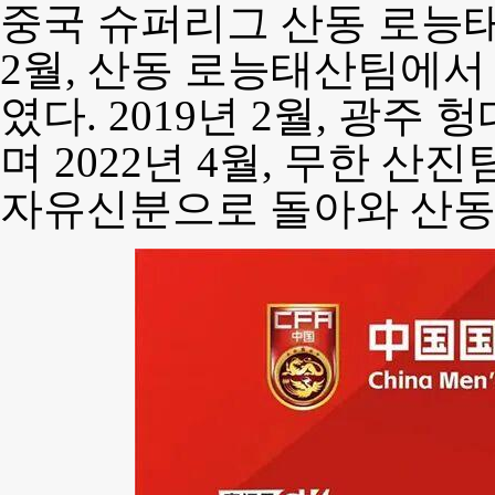
중국 슈퍼리그 산동 로능태
2월, 산동 로능태산팀에
였다. 2019년 2월, 광
며 2022년 4월, 무한 산진
자유신분으로 돌아와 산동