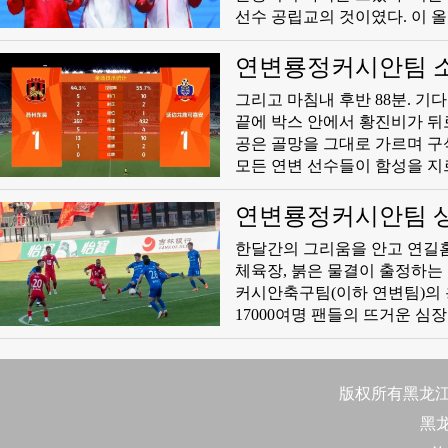
선수 공립교의 것이였다. 이 올
성했다. 그는 경기 후 눈물을 
녀는 올해 별세한 어머니를 언
연변룡정커시안팀 소
함께 나눌 수 있기를 바랐다.”
로 1대1 무승부
그리고 마침내 후반 88분. 기
걸친 선수생활에 마침표를 찍었
끝에 박스 안에서 황진비가 뒤
이라고 표명하며 “사랑하기 때
공은 골망을 그대로 가르며 구
에서도 은퇴의 장이 펼쳐졌다.
모든 연변 선수들이 함성을 지
기 후, 4회 련속 전국운동회에
호의 선방과 수비진의 결사적인 
이 없다.”며 선수생활의 종료
연변룡정커시안팀 상해
한 후 이번이 자신의 마지막 
리별의 정서를 더했다. 익숙한
한달간의 그리움을 안고 연길
은 여러 경기장에서 씌여지고 
체육장, 붉은 물결이 출정하는
커시안축구팀(이하 연변팀)의 용
17000여명 팬들의 뜨거운 심장이 박동하며 환성으로 메아리치는 가운데 연변팀은 장엄한 교향곡을 완
성했다. 상해가정회룡을 상대로 
했던 이기형 감독은 리강, 허문
박세호를 중원에 배치했다. 최
版权所有黑龙江日
에는 구가호가 출전했다.
黑