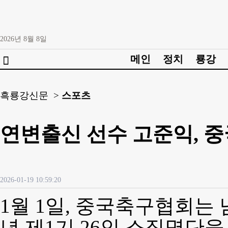
2026년
8월
8일
메인
정치
룡강

흑룡강신문 >
스포츠
연변출신 선수 고준익, 
2026-01-19 10:59:20
1월 1일, 중국축구협회는 
년 제1기 26인 소집명단