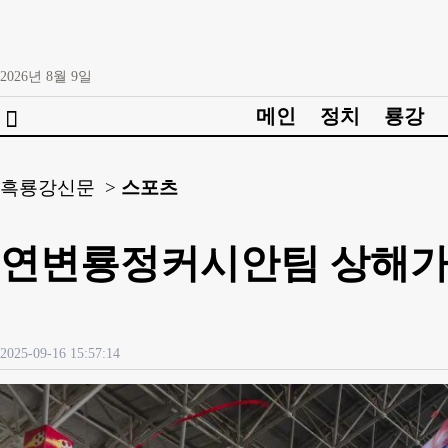
2026년
8월
9일
메인
정치
룡강

흑룡강신문 >
스포츠
연변룡정커시안팀 상해가정
2025-09-16 15:57:14