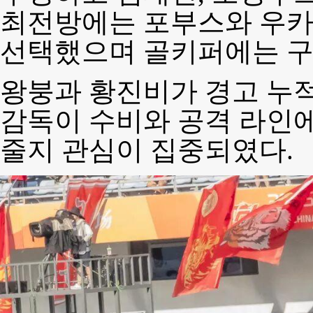
최전방에는 포부스와 우카추
선택했으며 골키퍼에는 구
왕붕과 황진비가 경고 누
감독이 수비와 공격 라인에
줄지 관심이 집중되였다.