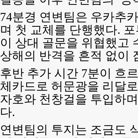
74분경 연변팀은 우카추
며 첫 교체를 단행했다. 
이 상대 골문을 위협했고
상해의 반격을 흔적 없이 
후반 추가 시간 7분이 흐
체카드로 허문광을 리달로
자호와 천창걸을 투입하며
다.
연변팀의 투지는 조금도 식