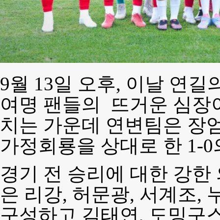
9월 13일 오후, 이날 연길
여명 팬들의 뜨거운 심장
치는 가운데 연변팀은 장엄
가정회룡을 상대로 한 1-0
경기 전 승리에 대한 강한
은 리강, 허문광, 서계조,
구성하고 김태연, 도밍구스