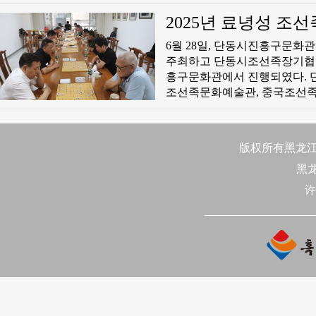
는12개가 넘게 생겼으며 파트너와 함께
재 중국에는300개가 넘는 수상스키 클
2025년 료녕성 조
개가 넘는 서핑 클럽이 있다.
6월 28일, 단동시진흥구문
빠르게 부상하고 있다.
주최하고 단동시조선족장기협회가
흥구문화관에서 진행되였다.
조선족문화예술관, 중국조선족
심양, 대련, 안산, 단동 등 
문화관 관계자는 축사를 통해
문화 발전에 지속적인 관심과 
版权所有黑龙江日
黑
许