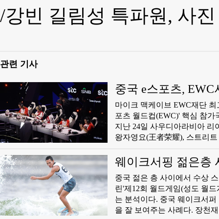
/강빈 길림성 특파원, 사
관련 기사
중국 e스포츠, EW
마이크 맥케이브 EWC재단 최
포츠 월드컵(EWC)' 핵심 참가
지난 24일 사우디아라비아 리야
왕자영요(王者荣耀), 스트리트 파
밍, 콰이서우(快手) 게이밍(KS
국 클럽들이 세계에서 가장 강
웨이크서핑 젊은층 
고 있다고 강조했다. 그는 'EW
중국 젊은 층 사이에서 수상 
는 중국 클럽들이 콘텐츠 제작,
린'제12회 월드게임(성도 월
넓혔다고 말했다.
는 분석이다. 중국 웨이크서퍼 장천재가 성도 월드게임에서 준우승을 차지한 점도 이 틈새시장의 호황
을 잘 보여주는 사례다. 장천재는"불과3년 전만 해도 광동성에는 서핑 클럽이 거의 없었다"면서"이제