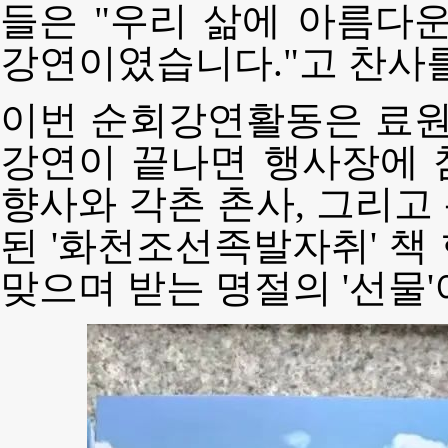
들은 "우리 삶에 아름다
강연이였습니다."고 찬사를
이번 순회강연활동은 료
강연이 끝나면 행사장에 
향사와 각촌 촌사, 그리고
된 '화천조선족발자취' 책
맞으며 받는 명절의 '선물