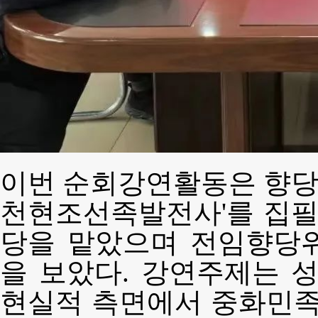
이번 순회강연활동은 향당
천현조선족발전사'를 집
당을 맡았으며 전임향당
을 보았다. 강연주제는 
현실적 측면에서 중화민