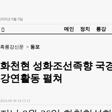
2026년
8월
9일
메인
정치
룡강

흑룡강신문 >
동포
화천현 성화조선족향 국경 
강연활동 펼쳐
2024-09-30 14:15:13