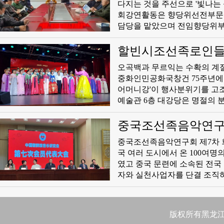
다지는 것을 주선으로 '빛나는 성
회강연활동은 향당위선전부문에
담당을 맡았으며 전임향당위부서
발전의 현실적 측면에서 중화
허다한 '제일'을 만들어낸 성
할빈시조선족로인들 
했다. 그리고 '하늘아래 첫 동
오곡백과 무르익는 수확의 계
성화의 고품질 발전을 전망함
중화인민공화국창건 75주년에 뜻깊은 선물을 선사했다.
어머니강'이 행사분위기를 고조로 이끌어갔다. 9월 26일 오후 
예술관 6층 대강당은 명절의 
인들로 300명을 용납하는 행
자', '각 민족은 석류씨처럼 똘똘 뭉치
중국조선족음악연구회
정식으로 시작되였다. 이날 
중국조선족음악연구회 제7차 회
광옥선생이 류창한 민족언어로
국 여러 도시에서 온 100여명의 회원대표가 참석했다.
였고 중국 문련에 소속된 전국 
자와 실천사업자를 단결 조직하
과와 교육방면의 학술 연구업무를
조선족음악연구회 제7차 회원대표
식 등 4개 부분으로 진행했다
版权所有黑龙江日
화하고 새로운 리사회와 주석단