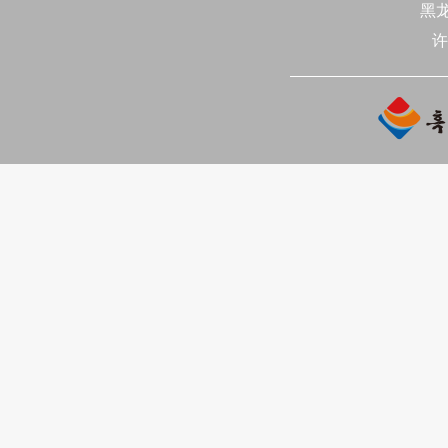
黑
으로 당선되였고 우영일이 명
겸 비서장으로, 김학수, 임향숙,
许
9명이 부비서장으로 당선되였