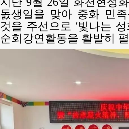
지난 9월 26일 화천현성
돐생일을 맞아 중화 민
것을 주선으로 '빛나는 성
순회강연활동을 활발히 펼