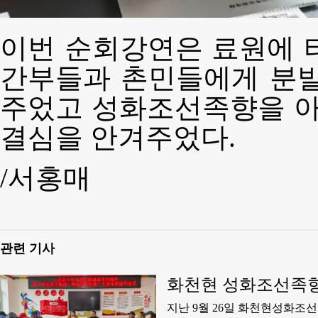
이번 순회강연은 료원에 
간부들과 촌민들에게 분발
주었고 성화조선족향을 
결심을 안겨주었다.
/서홍매
관련 기사
화천현 성화조선족향 
순회강연활동 펼쳐
지난 9월 26일 화천현성화조