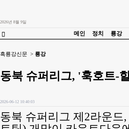
2026년
8월
9일
메인
정치
룡강

흑룡강신문 >
룡강
동북 슈퍼리그, '훅호트-할
2026-06-12 10:40:03
동북 슈퍼리그 제2라운드,
트팀) 개막이 카운트다운에 