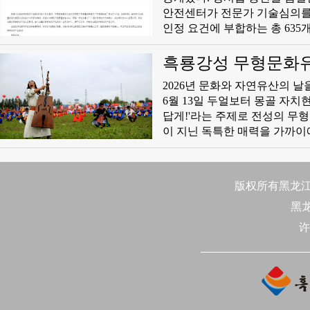
로를 통해 수출입 무역을 진행했
안전센터가 전문가 기술심의를 
수입 수요가 양방향으로 증가하
인정 요건에 부합하는 총 635
였다.
흑룡강성 무형문화유산
2026년 문화와 자연유산의 
6월 13일 두얼보터 몽골 자치
답게!'라는 주제로 전성의 무
이 지닌 독특한 매력을 가까이
난 생태 환경을 자랑할 뿐만 
는 '공연-의식-체험-경기'를 
기, 무형유산 민속 전시 등 4대
版权所有黑龙江日
국민이 참여하고 함께 만들고 
黑
를 선사한다. 네개의 호금이 연
관을 이룰 예정이며 안대 춤, 
许
객들은 안대 춤에 직접 참여할
하며 수천 년의 하사르 초원 