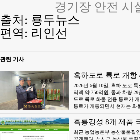
경기장 안전 시
출처: 룡두뉴스
편역: 리인선
관련 기사
흑하도로 륙로 개항 
2026년 6월 10일, 흑하 도
역액 약 750억원, 통과 차량 29
도로 륙로 화물 전용 통로가 개
통로가 개통되면서 현재는 화물과
간 도로 륙로의 입지적 장점이
로서 국경 간 물류 시간이 크게
흑룡강성 8개 제품 
현재는 500대 수준으로 증가
최근 농업농촌부 농산물품질안전
륙로 무역에 참여하는 업체가 지
공개했다. 성시급 농산물 품질