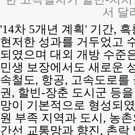
서 달
'14차 5개년 계획' 기간
현저한 성과를 거두었고 
되였으며 대외 개방 수준
민생 보장에서도 새로운 성
속철도, 항공, 고속도로를
권, 할빈-장춘 도시군 등
망이 기본적으로 형성되였다
원 부족 지역과 도시, 농
간선 교통망과 향진, 촌락