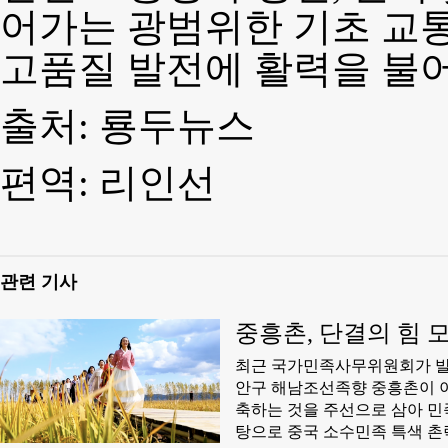
어가는 광범위한 기초 교
고품질 발전에 활력을 불어
출처: 룡두뉴스
편역: 리인선
관련 기사
중흥촌, 단결의 힘 
​최근 국가민족사무위원회가 발
안구 해남조선족향 중흥촌이 이
축하는 것을 주선으로 삼아 민
탕으로 중국 소수민족 특색 촌락