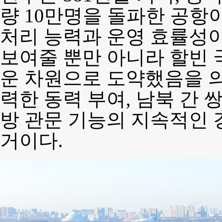
량 10만명을 돌파한 공항
처리 능력과 운영 효률성
보여줄 뿐만 아니라 할빈 
운 차원으로 도약했음을 의
력한 동력 부여, 남북 간 
방 관문 기능의 지속적인 
거이다.