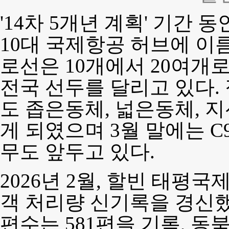
'14차 5개년 계획' 기간
10대 국제항공 허브에 이름
로선은 10개에서 20여개
전국 선두를 달리고 있다.
도 좁은동체, 넓은동체, 
게 되였으며 3월 말에는 C
무도 앞두고 있다.
2026년 2월, 할빈 태평
객 처리량 신기록을 경신했
편수는 581편을 기록, 동