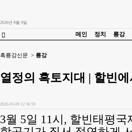
2026년
8월
9일
메인
정치
룡강

흑룡강신문 >
룡강
열정의 흑토지대 | 할빈
2026-03-09 12:36:59
3월 5일 11시, 할빈태
항공기가 질서 정연하게 서