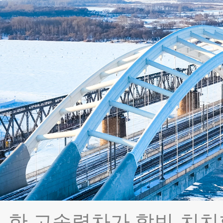
한 고속렬차가 할빈-치