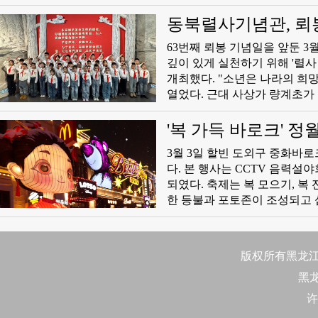
휴향촌 등 여러 국가급 명예를
를 걸어왔다.
동북렬사기념관, 뢰
​63번째 뢰봉 기념일을 앞둔
깊이 있게 실천하기 위해 '렬사
개최했다. "소년은 나라의 희망이요, 청년은 나의 미래라..." 행사는 '소년중국설'의 단체 랑송으로 막을
열었다. 근대 사상가 량계초가
힘차게 울려 퍼지는 랑송 소리
마음을 보여주었다.
'복 가득 바로크' 
​3월 3일 할빈 도외구 중화
다. 본 행사는 CCTV 음력설
되였다. 축제는 복 모으기, 복
한 등불과 포토존이 조성되고 
속공연과 퍼레이드가 이어지며 
눠주기 등 다양한 혜민 행사를
版权所有黑龙江日
黑
许