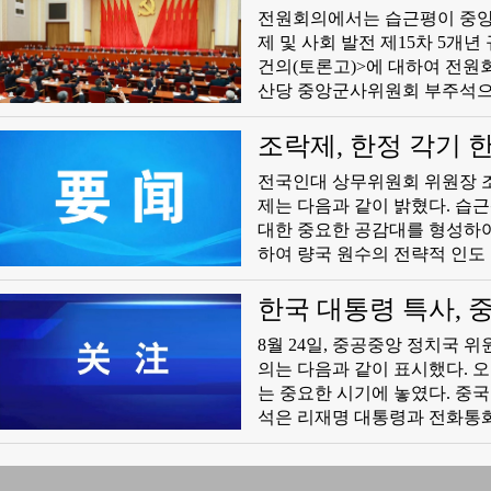
전원회의에서는 습근평이 중앙
제 및 사회 발전 제15차 5개
건의(토론고)>에 대하여 전원
산당 중앙군사위원회 부주석으로
러 민족 인민은 습근평 동지를
적으로 실현하기 위해 함께 
조락제, 한정 각기 
하는 새로운 국면을 끊임없이 
전국인대 상무위원회 위원장 조
제는 다음과 같이 밝혔다. 습
대한 중요한 공감대를 형성하
하여 량국 원수의 전략적 인도
진하고 실무적 협력을 심화하
률을 고양함으로써 중한관계가
한국 대통령 특사, 
용의가 있다. 중국 전국인대는
8월 24일, 중공중앙 정치국 
을 이바지할 용의가 있다.
의는 다음과 같이 표시했다. 
는 중요한 시기에 놓였다. 중
석은 리재명 대통령과 전화통
데 관한 공동인식을 형성했고 
선린우호, 구동존이, 협력확대
련속성을 유지하고 있는바 량측