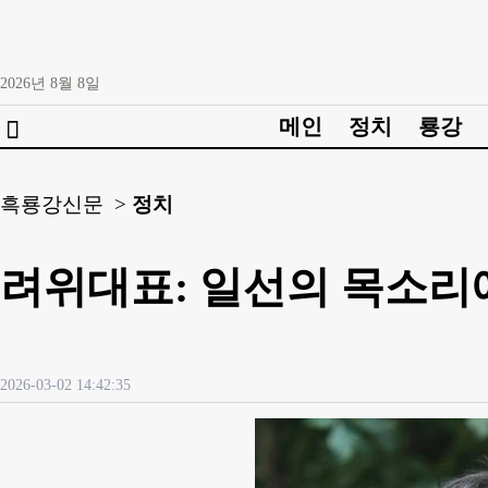
2026년
8월
8일
메인
정치
룡강

흑룡강신문 >
정치
려위대표: 일선의 목소리에
2026-03-02 14:42:35