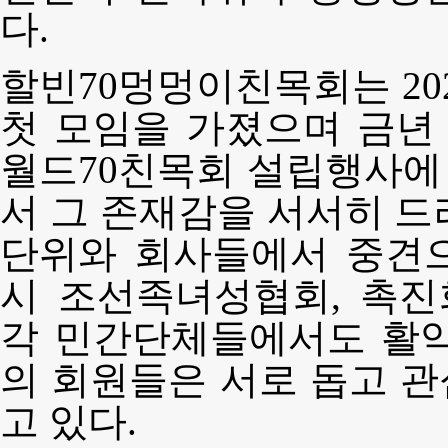
다.
할빈70멍멍이친목회는 20
첫 모임을 가졌으며 금년
월드70친목회 설립행사에
서 그 존재감을 서서히 드
단위와 회사들에서 중견
시 조선족녀성협회, 촉진
각 민간단체들에서도 활약
의 회원들은 서로 돕고 
고 있다.