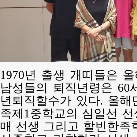
1970년 출생 개띠들은 올
남성들의 퇴직년령은 60
년퇴직할수가 있다. 올해
족제1중학교의 심일선 선
매 선생 그리고 할빈한족