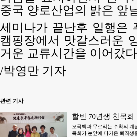
중국 양로산업의 밝은 앞
세미나가 끝난후 일행은 
캠핑장에서 맛갈스러운 양
거운 교류시간을 이어갔다
/박영만 기자
관련 기사
할빈 70년생 친목회
오곡백과 무르익는 수확의 계절
목회가 눈앞에 다가온 퇴직생활을