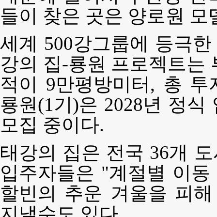
들이 찾은 곳은 양로원 
세계 500강그룹에 등극
강의 집-룡원 프로젝트는
적이 9만평방미터, 총 투
룡원(1기)은 2028년 정
모집 중이다.
태강의 집은 전국 36개 
입주자들은 "계절별 이동 
할빈의 추운 겨울을 피해
지낼수도 있다.