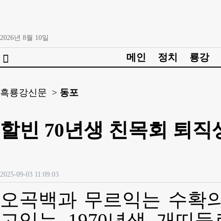
2026년
8월
10일
메인
정치
룡강

흑룡강신문 >
동포
할빈 70년생 친목회 퇴직
2025-09-03 11:09:03
오곡백과 무르익는 수확의
고있는 1970년생 개띠