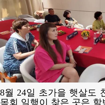
8월 24일 초가을 햇살도
목회 일행이 찾은 곳은 할