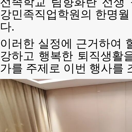
선족학교 림향화란 선생
강민족직업학원의 한명월 
다.
이러한 실정에 근거하여 
강하고 행복한 퇴직생활을
가를 주제로 이번 행사를