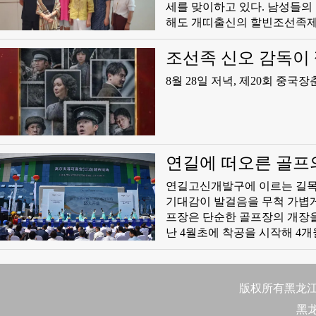
세를 맞이하고 있다. 남성들의
해도 개띠출신의 할빈조선족제
한족학교의 차성금 선생, 도
원의 한명월 선생도 9월 퇴직을 앞두고 있다. 이러한 실정에 근거
조선족 신오 감독이 
강하고 행복한 퇴직생활을 어떻
상!
8월 28일 저녁, 제20회 중
연길에 떠오른 골프의
연길고신개발구에 이르는 길목
기대감이 발걸음을 무척 가볍게 만든다. 8월 27일, 마침내 그 문을 활짝 연 
프장은 단순한 골프장의 개장을
난 4월초에 착공을 시작해 4
장 큰 골프존 시티 골프장으
약 800여미터 커시안 공장과
은 웅장한 골프존 커시안 도시
版权所有黑龙江日
黑