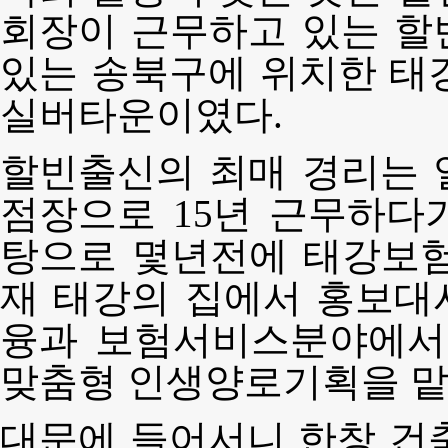
회장이 근무하고 있는 할
있는 송북구에 위치한 태
실버타운이였다.
할빈출신의 최매 경리는 
점장으로 15년 근무하다
탕으로 몇년전에 태강보험
재 태강의 집에서 홍보대
융과 보험서비스분야에서
맞춤형 인생양로기획을 맡
대문에 들어서니 한창 건