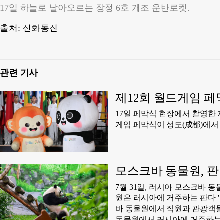
17일 하늘로 날아오르는 장정 6호 개조 운반로켓.
출처: 신화통신
관련 기사
제12회 월드게임 
​17일 페막식 현장에서 촬영한 제
게임 페막식이 성도(成都)에서
모스크바 동물원, 판
7월 31일, 러시아 모스크바 동
원은 러시아에 거주하는 판다 '
바 동물원에서 직원과 관광객들이
동물원에서 러시아에 거주하는 