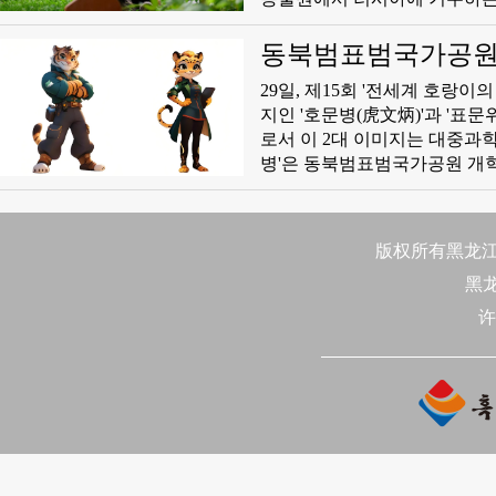
동북범표범국가공원, 
29일, 제15회 '전세계 호랑
지인 '호문병(虎文炳)'과 '표
로서 이 2대 이미지는 대중과학
병'은 동북범표범국가공원 개
纹)과 반추복장(盘扣服饰)은 
로 디자인되여 무전기, 물통 등
이로 변하니 그 이름이 문병이였
版权所有黑龙江日
구모니터링보호 작업자의 화신으
黑
름다움과 실용적인 기능을 겸비
채 수시로 생새데터를 기록하고
许
유래했으며 민첩함, 지혜, 강