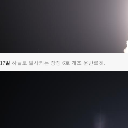
17일
하늘로 발사되는 장정 6호 개조 운반로켓.