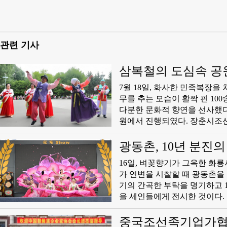
관련 기사
삼복철의 도심속 공원
7월 18일, 화사한 민족복장
무를 추는 모습이 활짝 핀 1
다분한 문화적 향연을 선사했다.
원에서 진행되였다. 장춘시조선
회원들이 한자리에 모여 광장무
새시대 조선족 로인들의 정신풍
광동촌, 10년 분진
16일, 벼꽃향기가 그윽한 화룡
가 연변을 시찰할 때 광동촌을
기의 간곡한 부탁을 명기하고 
을 세인들에게 전시한 것이다.
기로 꿈을 구축하고 진흥으로 
은넥타이 앞에 출렁이는 벼 물
중국조선족기업가협회