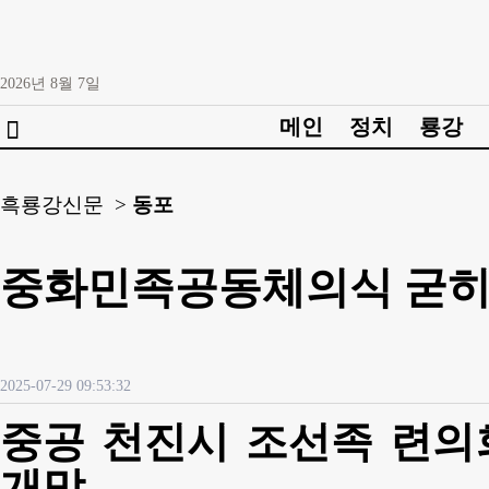
2026년
8월
7일
메인
정치
룡강

흑룡강신문 >
동포
중화민족공동체의식 굳히
2025-07-29 09:53:32
중공 천진시 조선족 련의
개막