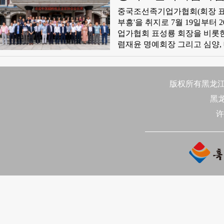
노래’하는 아름다운 기대가 실
​중국조선족기업가협회(회장 표성
부흥'을 취지로 7월 19일부
업가협회 표성룡 회장을 비롯
렴재윤 명예회장 그리고 심양, 대
진, 경동 삼하, 할빈, 길림, 장
협회 등 해내외 산하 26개 기업
역에서 이번 행사에 참가한 
版权所有黑龙江日
치한 료녕해제승기계유한회사
黑
（日资）), 심양일정로봇기
사 (沈阳沈都钢材市场管理有限
许
았다.