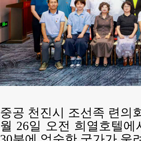
중공 천진시 조선족 련의회 
월 26일 오전 희열호텔에
30분에 엄숙한 국가가 울