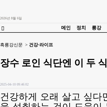
2026년
8월
6일
메인
정치
룡강

흑룡강신문 >
건강·라이프
장수 로인 식단엔 이 두 
2025-04-10 09:46:02
건강하게 오래 살고 싶다
을 섭취하는 것이 도움이 