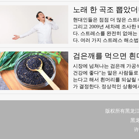
아침에 기상했을 때 우리 두 눈
서 잠이 오게하는 효과를 낸다
노래 한 곡조 뽑았더
이 이를 자극하면 ‘멜라놉신’
현대인들은 점점 더 많은 스트레
를 전달한다. 시교차상핵은 우
그리고 2009년 세차례 조사한
주기 생체시계를 조정하는 요인에
다. 스트레스를 완전히 없애는 것은 불가능한 일. 그러나 이를 완화하거나 일시적으로 퇴치할 수는 있
것”이라고 했다. 해빛이 밝지
다. 여러 가지 스트레스 해소
움이 된다.
건강·의료 매체 ‘프리벤션(Pre
다. “노래를 불러라”=독일에서 나온 한 연구에 따르면 노래를 부르는 것이 면역계 기능을 향상시키는
검은깨를 먹으면 흰
데 효과적인 것으로 밝혀졌다.
​시장에 넘쳐나는 검은깨 가공
다 더 높게 나타났다.
건강에 좋다"는 말은 사람들로 
는다고 해서 흰머리를 되살릴 수는 없다. 모발 색갈을 결정하는 주체 모발 색
가 결정한다. 정상적인 상황에
머리카락을 검정색, 갈색 등 다
병, 영양 상태 등에 영향을 받아 개체별 모발
기능이 손상되거나 퇴화, 죽게
版权所有黑龙江日
리는 되돌릴 수 없게 된다.
黑
许