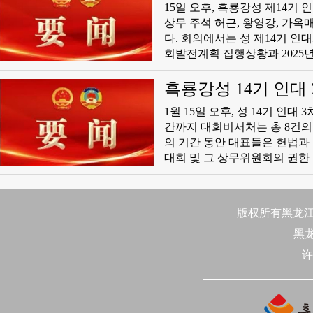
​15일 오후, 흑룡강성 제14
상무 주석 허근, 왕영강, 가옥매, 섭운
다. 회의에서는 성 제14기 인대3차 회의의 정부 업무보고에 관한 결의(초안), 성 2024년 국민경제와 사
회발전계획 집행상황과 2025년
황과 2025년 예산에 관한 결
보고에 관한 결의(초안), 성검
흑룡강성 14기 인대 
안)는 이번 대표대회 제3차 전체회의에 제청하여 채택
​1월 15일 오후, 성 14기 
법(초안)을 표결하고 채택했다
간까지 대회비서처는 총 8건의 대
채택한다.
의 기간 동안 대표들은 헌법과
대회 및 그 상무위원회의 권한
원회와 공동 론의 및 연구를 
판단하여, 대표들이 제안한 의
했다. 그 중 1건은 도환경보호
版权所有黑龙江日
안에는 '흑룡강성 민간 운송 공
黑
정' 개정에 관한 의안, "흑룡
학 기술 성과 전환 촉진에 관한
许
정' 개정에 관한 의안, '흑룡강
호 리용에 관한 규정' 제정에 