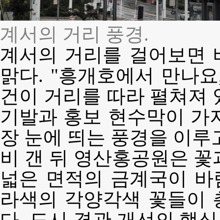
계서의 거리 풍경.
계서의 거리를 걸어보면 
맑다. "흥개호에서 만나요
건이 거리를 따라 펼쳐져 
기발과 홍보 현수막이 가
장 눈에 띄는 풍경을 이루고
비 갠 뒤 영산홍공원은 꽃
넓은 면적의 금계국이 바람
라색의 각양각색 꽃들이 