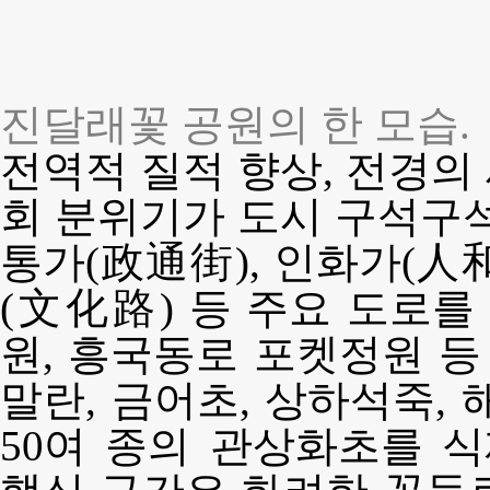
진달래꽃 공원의 한 모습.
전역적 질적 향상, 전경의
회 분위기가 도시 구석구석
통가(政通街), 인화가(人和
(文化路) 등 주요 도로
원, 흥국동로 포켓정원 등
말란, 금어초, 상하석죽,
50여 종의 관상화초를 식