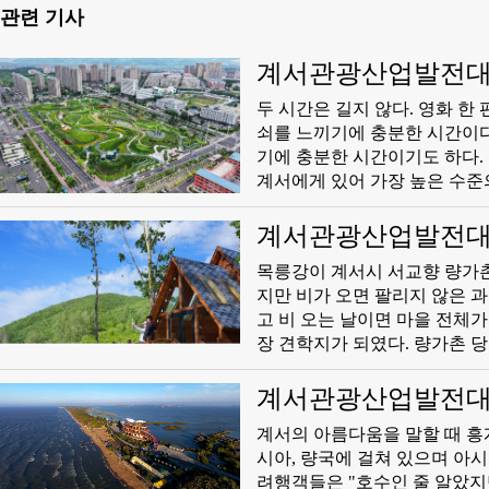
관련 기사
계서관광산업발전대회
​두 시간은 길지 않다. 영화 
쇠를 느끼기에 충분한 시간이다
기에 충분한 시간이기도 하다.
계서에게 있어 가장 높은 수준
명함을 내밀 소중한 기회이다.
이미 두차례의 '동북슈퍼리그' 
계서관광산업발전대
대형 시험이라면 계서가 내놓은
​목릉강이 계서시 서교향 량가
개척 정신, 탄광 도시의 특색
지만 비가 오면 팔리지 않은 과
서는 모두가 바라던 한 골이 
고 비 오는 날이면 마을 전체
관중이 흩어질 때 연변에서 온 
장 견학지가 되였다. 량가촌 당지부 부서기 장영옥(张永玉, 52)은 마을 사람들이 '큰아저씨'로 부를 만
영상을 소셜 플랫폼에 올리며 
큼 수년간 쉼없이 달려왔다. 그
수 없어 다시 오고 싶어요." 
타일, 작은 쇠사슬 길이까지 하
계서관광산업발전대
셜미디어에 경기 영상과 인증 
려 목릉강으로 합류한다. 예전
리며 신뢰할 수 있는 생생한 '
​계서의 아름다움을 말할 때 흥
재 이 계곡물은 20m 높이를 
'공식 사진'을 릉가했다.
시아, 량국에 걸쳐 있으며 아
촌은 100일만에 페허에서 '전
려행객들은 "호수인 줄 알았지만 바다와 
득해 이룬 성과다.