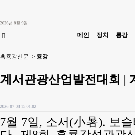
2026년
8월
9일
메인
정치
룡강

흑룡강신문 >
룡강
계서관광산업발전대회 |
2026-07-08 15:01:02
7월 7일, 소서(小暑). 
다. 제8회 흑룡강성관광