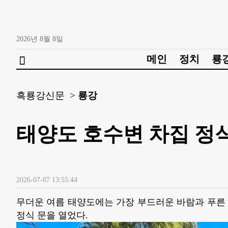
2026년
8월
8일
메인
정치
룡

흑룡강신문 >
룡강
태양도 호수변 차집 정
2026-07-07 13:55:44
무더운 여름 태양도에는 가장 부드러운 바람과 푸른 그
정식 문을 열었다.