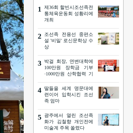
제36회 할빈시조선족전
1
통체육운동회 성황리에
개최
조선족 전용선 중편소
2
설 '비밀' 로신문학상 수
상
박걸 회장, 연변대학에
3
100만원 장학금 기부
·1000만원 산학협력 기
부 협약·'박걸 체육관'
준공
딸들을 세계 명문대에
4
련이어 입학시킨 조선
족 엄마
광주에서 열린 조선족
5
화가 김철향 개인전에
미술계 주목 쏠렸다