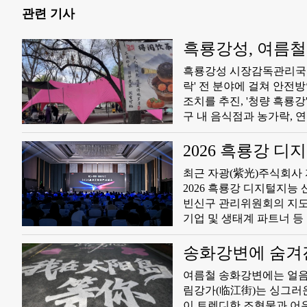
관련 기사
흑룡강성, 여름철
​흑룡강성 시장감독관리국은 
락' 전 분야에 걸쳐 안전
조치를 추진, '청량 흑룡강' 관광 브랜드 보호에
구 내 음식점과 농가락, 
사하며 불량식품·무표시 
안전을 전면 점검하고 정
2026 흑룡강 
등 소비재에 대한 품질감시
​최근 자광(紫光)주식회사
2026 흑룡강 디지털지능
빈신구 관리위원회의 지도 
기업 및 생태계 파트너 등 
흑룡강의 북방 개방 디지털
송화강변에 숨겨
여름철 송화강변에는 얼음
림강가(临江街)는 싱그러운
이 트렌디한 조형물과 어