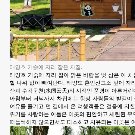
태양호 기슭에 자리 잡은 차집.
태양호 기슭에 자리 잡아 맑은 바람을 벗 삼은 이 차
할 나위 없이 빼여난다. 태양도 혼인신고소 앞에 자
산과 수각운천(水阁云天)의 시적인 풍경이 아른거린
아침부터 저녁까지 차집에는 항상 사람들의 발길이 
여유를 즐기고 먼 길에서 온 려행객들은 걸음에 지친
위기를 사랑하는 이들은 이곳의 편안하고 세련된 무드
떠들썩하지 않으면서도 따스하고 치유되는 이곳은 여