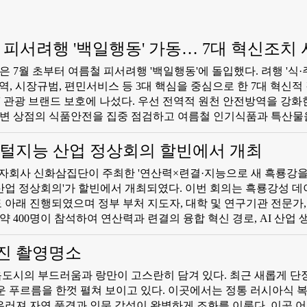
 피서려행 '백일행동' 가동… 7대 혁신조치
7월 초부터 여름철 피서려행 '백일행동'에 돌입했다. 려행 '식·주
방역, 시장규범, 편민서비스 등 3대 핵심을 중심으로 한 7대 혁신
 나섰다. 우선 전역적 원천 안전방역을 강화한다. 경관
연변 상점의 식품안전을 집중 점검하고 여름철 인기식품과 특산물
식품·불법첨가물을 엄단한다. 또한 케이블카·놀이시설·승강기 등
기적 유지보수와 응급훈련을 의무화했다. 려행용 캠핑장비·자외
디지털지능 산업 정상회의 할빈에서 개최
도 강화, 위조 및 불량제품 유통을 차단한다.
 자회사 신화삼집단이 주최한 '연산력×련결·지능으로 새 흑룡강
 산업 정상회의'가 할빈에서 개최되였다. 이번 회의는 흑룡강성 
아래 진행되였으며 정부 부처 지도자, 대학 및 연구기관 전문가,
약 400명이 참석하여 연산력과 련결의 융합 혁신 경로, AI 산업 
 허브 구축 방안을 론의했다.
진 촬영명소
도시의 부드러움과 랑만이 고스란히 담겨 있다. 최근 새롭게 단
 푸르름을 한껏 펼쳐 보이고 있다. 이곳에서는 정통 러시아식 
우러져 자연 풍경과 인문 감성이 완벽하게 조화를 이룬다. 이곳 