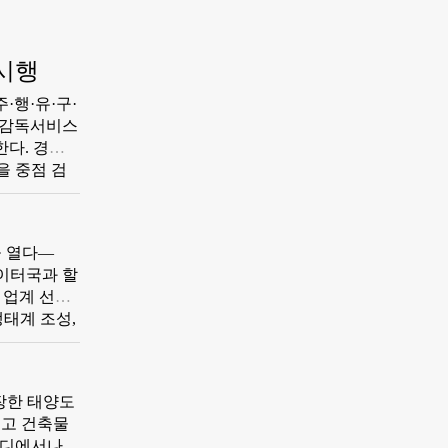
 시행
·행·유·구·
적 감독서비스
을 중점 검
 특수설비
선차단용품
을 열다—
데이터국과 할
 업계 선도
생태계 조성,
장한 태양도
복고 건축물
어디에서나