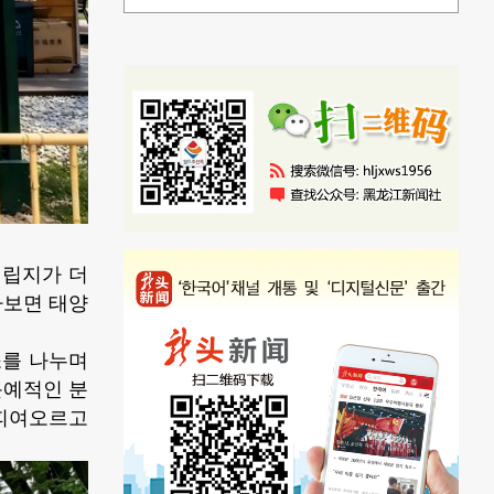
 립지가 더
라보면 태양
소를 나누며
문예적인 분
 피여오르고