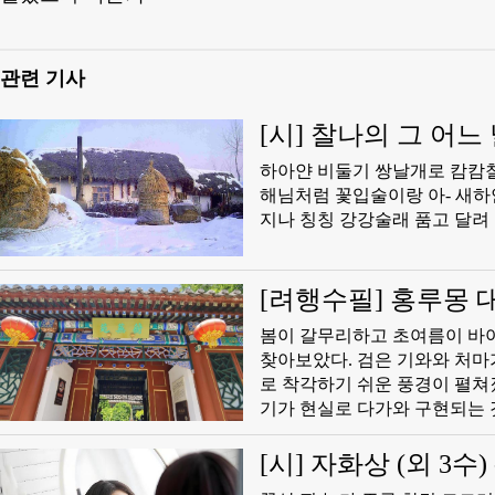
관련 기사
[시] 찰나의 그 어느 날
​하아얀 비둘기 쌍날개로 캄캄칠야 고달프게 
해님처럼 꽃입술이랑 아- 새하얀 찰나의 그 어느 날 해빛 달빛 별빛 얼싸안고 달려왔단다 나이테에 쾌
지나 칭칭 강강술래 품고 달려
[려행수필] 홍루몽 
봄이 갈무리하고 초여름이 바
찾아보았다. 검은 기와와 처마가 맑은 하늘에 비끼고 6월의 붉은 단풍나무 그림자가 련못에 비껴 가을
로 착각하기 쉬운 풍경이 펼쳐졌다. 대관원 공원의 산책길은 걸음마다 풍경인데 모두 ‘홍
기가 현실로 다가와 구현되는 것 같다. 이 정원 나들이는 단순히 고전 소설의 실물
전 문헌, 남북 원조문맥과 현대 생태 철학의
자리한 이 대관원은 1988년에
[시] 자화상 (외 3수)
로 복원한 실물 대관원으로 1