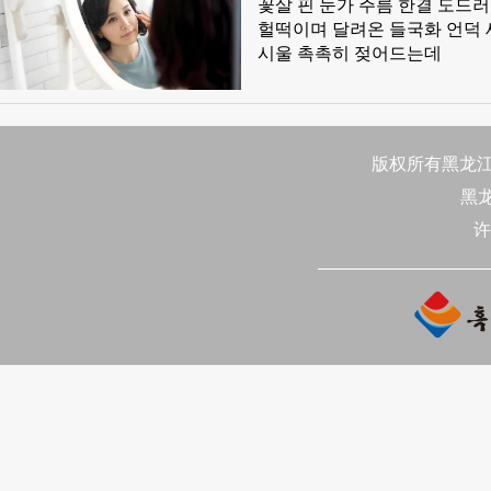
​꽃살 핀 눈가 주름 한결 도드러지던 
원 조성의 기풍을 세웠고 북경
헐떡이며 달려온 들국화 언덕 세월의 눈섭 고개에 흘려버린 나비의 꿈 망막에 내려앉은 아픈 기억 눈
정신적 좌표를 형성했다.
시울 촉촉히 젖어드는데
版权所有黑龙江日
黑
许