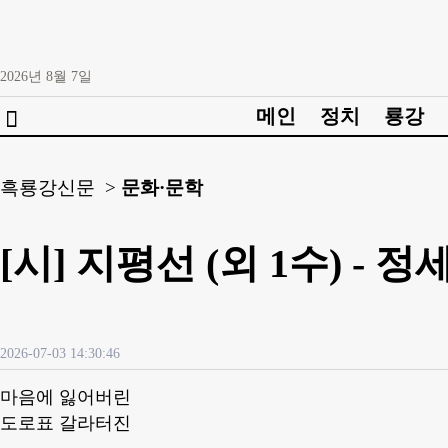
2026년
8월
7일
메인
정치
룡강

흑룡강신문 >
문화·문학
[시] 지평선 (외 1수) - 정
2026-07-03 14:30:46
마음에 잃어버린
도로표 갈라터진