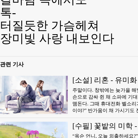
톡-
터질듯한 가슴헤쳐
장미빛 사랑 내보인다
관련 기사
[소설] 리혼 - 유미화
​주말이다. 창밖에는 늦가을 해빛이 엷게 내려앉고 골목은 유난히 고요하다. 나는 따뜻한 커피잔을 두
손으로 감싸 쥔 채 소파에 기
맴돈다. 그때 휴대전화 벨소리가 고요를 갈랐다. 화면에 떠오른 이름, ‘선자’. “아, 선자야? 이게 몇달만
이야?” 반가움이 채 가시기도 전에 수화기 너머로 낮고 가라앉은 목소리가 흘러나왔다. “애화야… 래
일 가을다방에서 열 시에 만나자
[수필] 꽃밭의 미학 
“옥순 언니, 오늘 외출하세요?” “응, 아들이 비행기표를 보내왔어. 아들도 볼겸 꽃도 구경할겸 한