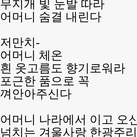
무지개 빛 눈발 따라
어머니 숨결 내린다
저만치-
어머니 체온
흰 옷고름도 향기로워라
포근한 품으로 꼭
껴안아주신다
어머니 나라에서 이고 오
넘치는 겨울사랑 한광주