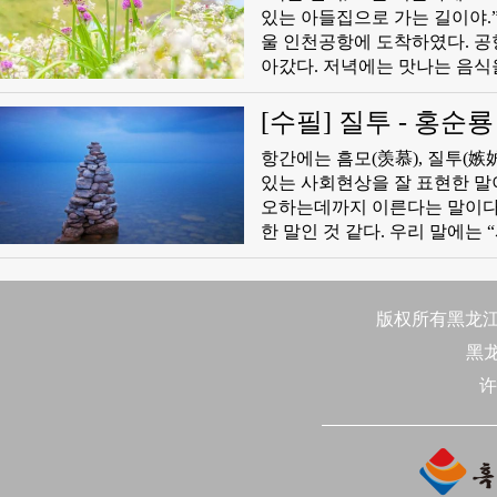
있는 아들집으로 가는 길이야.” 나는 마치 천진랑만한 어린아이처럼 더없이 들뜬 심정으로 어느새
울 인천공항에 도착하였다. 공항
아갔다. 저녁에는 맛나는 음식
리를 거닐고 늦어서야 집에 들어왔
니, 래일 주말인데 우리 공원에 
[수필] 질투 - 홍순룡
히 동의하였다.
항간에는 흠모(羡慕), 질투(嫉
있는 사회현상을 잘 표현한 말이라 하겠다. 말하자면 흠모로부터 시작
오하는데까지 이른다는 말이다.
한 말인 것 같다. 우리 말에는 “사촌이 기와집을 지으면 배가 아프다”는 속담이 있다. 질투심을 잘 표현
한 말이라 하겠다. 왜 하필이
있을 것이다. 그 답을 찾기 위하여 아래와
아보기로 하자. 질투란 타인이 
版权所有黑龙江日
을 때 생겨나는 심리 불평형으
黑
许