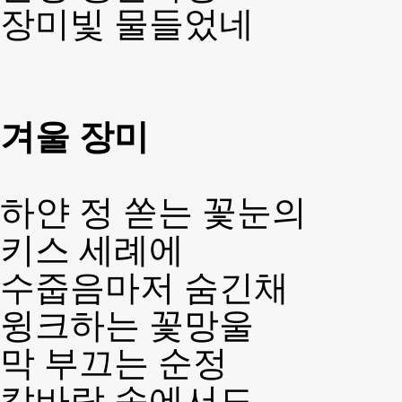
장미빛 물들었네
겨울 장미
하얀 정 쏟는 꽃눈의
키스 세례에
수줍음마저 숨긴채
윙크하는 꽃망울
막 부끄는 순정
칼바람 속에서도