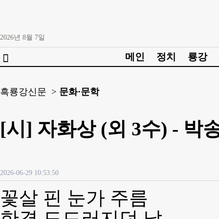
2026년
8월
7일
메인
정치
룡강

흑룡강신문 >
문화·문학
[시] 자화상 (외 3수) - 박
2026-06-29 10:53:50
꽃살 핀 눈가 주름
한결 도드러지던 날