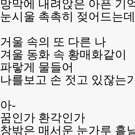
망막에 내려앉은 아픈 기
눈시울 촉촉히 젖어드는
거울 속의 또 다른 나
겨울 동화 속 황매화같이
파랗게 물들어
나를보고 손 젓고 있잖는
아-
꿈인가 환각인가
창밖은 매서운 눈가루 흩