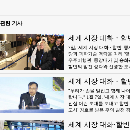
관련 기사
세계 시장 대화・할
7일, '세계 시장 대화 · 할빈
탕과 과학기술 맥락을 따라 '
우주비행관, 중앙대가 및 송화
할빈의 발전 성과와 선명한 도
인 할빈공업대학 우주비행관에
서 이곳에는 장정1호 운반로켓
세계 시장 대화・할
시되여 중국 우주비행사업의 발
​"우리가 손을 맞잡고 함께 
과 중국우주비행' 등 주제전
랍니다." 1월 7일, '세계 
다. "할빈공업대학의 우주비행
진심 어린 초대를 보내고 할빈 
적인 융합은 이 도시의 혁신 
도시' 칭호를 받은 후의 발전
하오튼이 기자에게 말했다.
생을 촉진하는 도시 발전의 새
현대 빙설 운동의 발원지이며 
세계 시장 대화·할빈
했다고 말했다. 세계적으로 