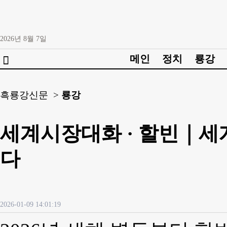
2026년
8월
7일
메인
정치
룡강

흑룡강신문 >
룡강
세계시장대화 · 할빈｜세
다
2026-01-09 14:01:19