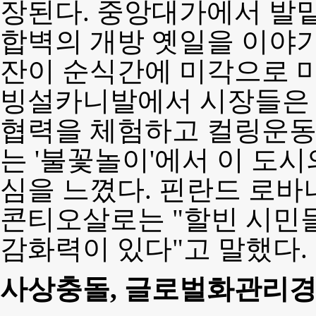
장된다. 중앙대가에서 발밑의
합벽의 개방 옛일을 이야기
잔이 순식간에 미각으로 마
빙설카니발에서 시장들은
협력을 체험하고 컬링운동
는 '불꽃놀이'에서 이 도
심을 느꼈다. 핀란드 로바
콘티오살로는 "할빈 시민
감화력이 있다"고 말했다.
사상충돌, 글로벌화관리경