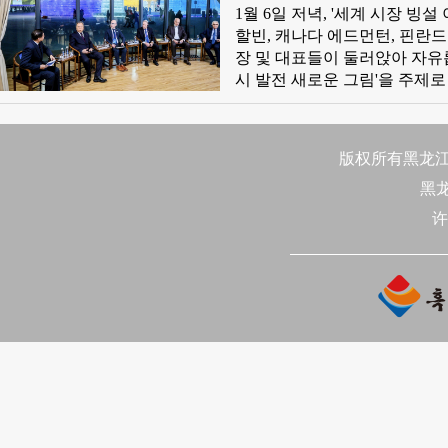
운 비전 함께 모색
1월 6일 저녁, '세계 시장 
상품은 매년 빙설 시즌에 9천
할빈, 캐나다 에드먼턴, 핀란드
1600억원을 돌파하여 전국의 
장 및 대표들이 둘러앉아 자유
전을 위한 새로운 동력과 대외
시 발전 새로운 그림'을 주제
색했다. 빙설대세계의 '성공 
교감하며 세계적으로 유명한 음
부시장 리면은 제27회 할빈빙설
版权所有黑龙江日
평방미터, 얼음사용량 40만립방미
黑
1999년 빙설대세계 개원에 이
함께 힘을 모아 빙설 브랜드를 떠
许
에서는 문화자원, 력사자원, 
용, 패션과 대기, 열정이 넘치
눠 "빙설대세계의 아름다움과