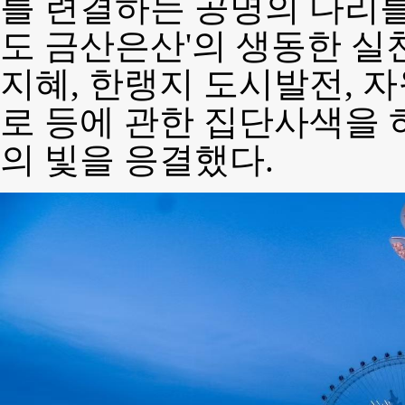
를 련결하는 공명의 다리를
도 금산은산'의 생동한 실
지혜, 한랭지 도시발전, 
로 등에 관한 집단사색을 
의 빛을 응결했다.