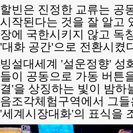
할빈은 진정한 교류는 공
시작된다는 것을 잘 알고 
장에 국한시키지 않고 독
'대화 공간'으로 전환시켰다
빙설대세계 '설운정향' 성
들이 공동으로 가동 버튼을
결'을 상징하는 빛이 밤하
음조각체험구역에서 그들은
'세계시장대화'의 표식을 