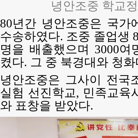
녕안조중 학교정
80년간 녕안조중은 국가
수송하였다. 조중 졸업생 80
명을 배출했으며 3000
켰다. 그 중 북경대와 청화
녕안조중은 그사이 전국조
실험 선진학교, 민족교육
와 표창을 받았다.