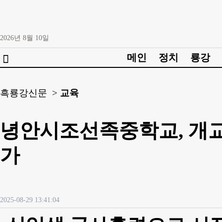
2026년
8월
10일
메인
정치
룡강

흑룡강신문 >
교육
녕안시조선족중학교, 개교
가
2025-08-29 13:41:04