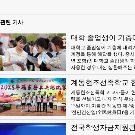
관련 기사
대학 졸업생이 기층
대학교 졸업생이 기층에 내려가
계정을 통해 해답을 했다. 중
년 포함)인 대학교 졸업생의 
사용한 경우 대신 상환해주는
상환하는 데 우선적으로 사용
계동현조선족학교 현
계동현조선족학교 교사들이 현
량을 선보이고 녀자 단식 우승, 
15일까지 이틀간 계동현 제2중
'전민건신일(全民健身日)'을 
주관한 이번 경기에는 각계 각
전국학생자금지원관리센