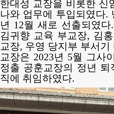
한대성 교장을 비롯한 신
나와 업무에 투입되였다. 
년 12월 새로 선출되였다
김귀향 교육 부교장, 김홍
교장, 우영 당지부 부서기
교장은 2023년 5월 그사
정출 공훈교장의 정년 퇴
직에 취임하였다.