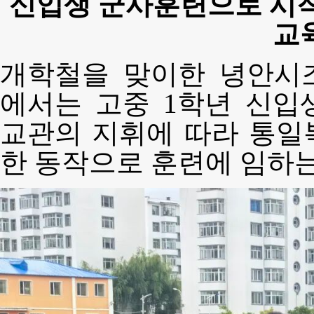
신입생 군사훈련으로 시작
교
개학철을 맞이한 녕안시
에서는 고중 1학년 신입
교관의 지휘에 따라 통일
한 동작으로 훈련에 임하