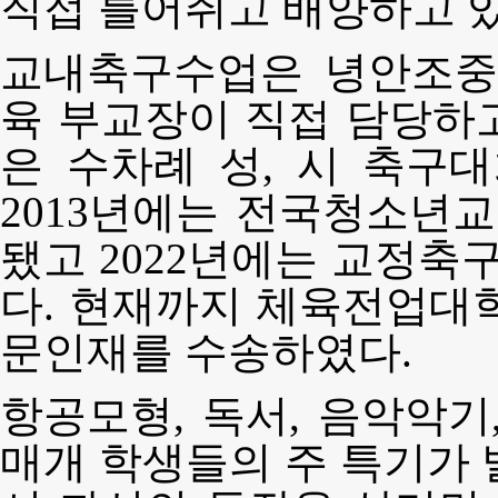
직접 틀어쥐고 배양하고 있
교내축구수업은 녕안조중
육 부교장이 직접 담당하
은 수차례 성, 시 축구
2013년에는 전국청소년
됐고 2022년에는 교정
다. 현재까지 체육전업대학
문인재를 수송하였다.
항공모형, 독서, 음악악기
매개 학생들의 주 특기가 