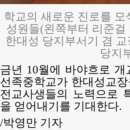
학교의 새로운 진로를 모
성원들(왼쪽부터 리준걸 
한대성 당지부서기 겸 교장
당지부
금년 10월에 바야흐로 개
선족중학교가 한대성교장
전교사생들의 노력으로 
을 얻어내기를 기대한다.
/박영만 기자