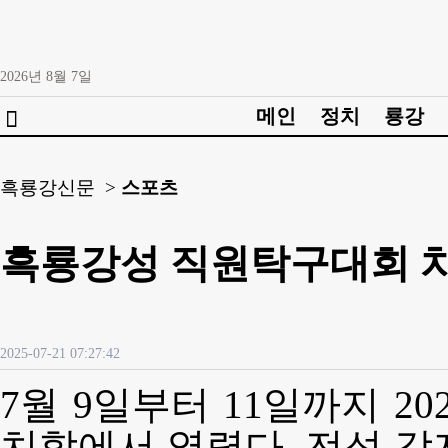
2026년
8월
7일
메인
정치
룡강

흑룡강신문 >
스포츠
흑룡강성 직원탁구대회 
2025-07-21 07:27:42
7월 9일부터 11일까지 2
치할에서 열렸다. 전성 각