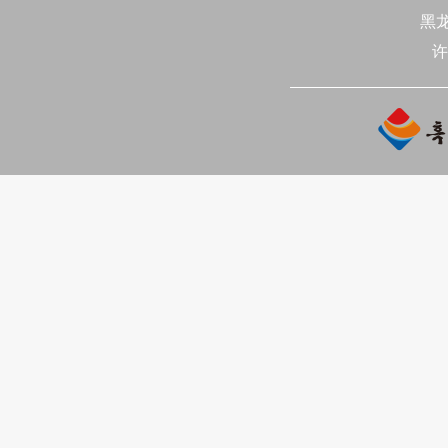
포브스의 침착한 마무리로 이뤄
黑
许