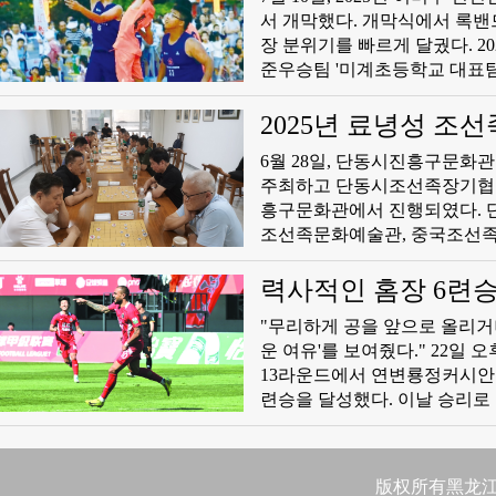
서 개막했다. 개막식에서 록밴
장 분위기를 빠르게 달궜다. 
준우승팀 '미계초등학교 대표팀
겁게 만들었다. 이어 진행된 
함께 경기가 정식 시작되였다.
2025년 료녕성 조
며 점수를 주고받는 치렬한 접
6월 28일, 단동시진흥구문
호, 박수 소리가 끊기지 않았다
주최하고 단동시조선족장기협회가
흥구문화관에서 진행되였다.
조선족문화예술관, 중국조선족
심양, 대련, 안산, 단동 등 
문화관 관계자는 축사를 통해
력사적인 홈장 6련승!
문화 발전에 지속적인 관심과 
​"무리하게 공을 앞으로 올리거
운 여유'를 보여줬다." 22일
13라운드에서 연변룡정커시안팀
련승을 달성했다. 이날 승리로
았다. 다른 한편으로 리그 꼴
켰다. 우선 긍정적인 부분은 
대를 당황하게 했다는 점이다.
版权所有黑龙江日