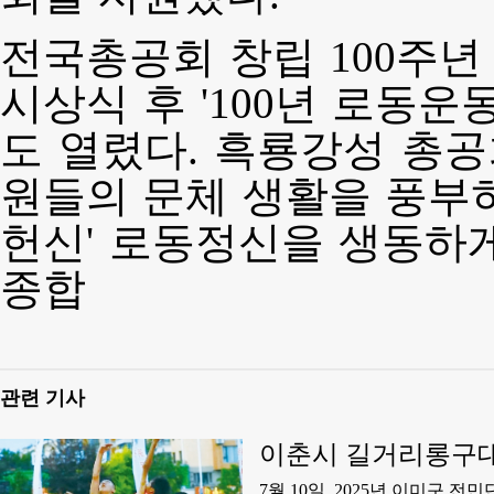
전국총공회 창립 100주
시상식 후 '100년 로동운
도 열렸다. 흑룡강성 총공
원들의 문체 생활을 풍부히 
헌신' 로동정신을 생동하게
종합
관련 기사
이춘시 길거리롱구
7월 10일, 2025년 이미구