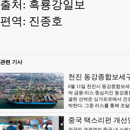
출처: 흑룡강일보
편역: 진종호
관련 기사
천진 동강종합보세구,
6월 11일 천진시 동강종합보세
박 금융∙리스 중심지인 동강종합보세구는
결된 선박은 싱가포르에서 건조
박한다. 그중 리스를 통해 조달된 자금은 약 1
중국 본토 선박 및 해양 엔지
전해졌다.
중국 택스리펀 개선안
외국인 관광객의 중국 내 쇼핑이 확대된 것으로 나타났