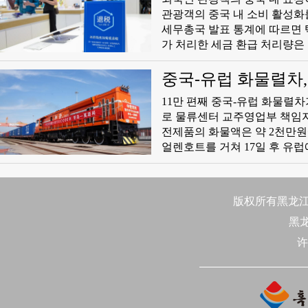
관광객의 중국 내 소비 활성화를 위해 
세무총국 발표 통계에 따르면 택
가 처리한 세금 환급 처리량은 
액은 56% 확대됐다. 또한 '구매 즉시 환급' 시범 지역이 전국으로 확대되면서 관련 서비스 처리량이 전
년 동기 대비 32배 증가했고 매
중국-유럽 화물렬차,
여했다. 중국 전역에는 5196개 매장
11만 편째 중국-유럽 화물렬차가 6
계자는 개선된 택스리펀 정책을
로 물류센터 교주영업부 책임자에
로 배포하는 등 지속적인 노력
전제품의 화물액은 약 2천만원
얼렌호트를 거쳐 17일 후 유럽에 도착할 예정이다. 그는 지난
운송량뿐만 아니라 운송 범위,
산동성의 국제 물류 네트워크는
상품 운송을 책임지고 있다고 
版权所有黑龙江日
黑
许