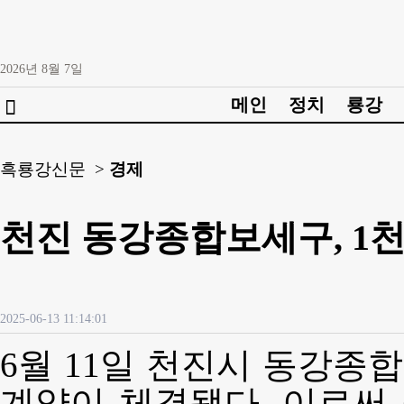
2026년
8월
7일
메인
정치
룡강

흑룡강신문 >
경제
천진 동강종합보세구, 1천
2025-06-13 11:14:01
6월 11일 천진시 동강종
계약이 체결됐다. 이로써 