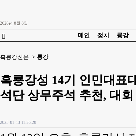
2026년
8월
8일
메인
정치
룡강

흑룡강신문 >
룡강
흑룡강성 14기 인민대표대
석단 상무주석 추천, 대회
2025-01-13 11:26:20