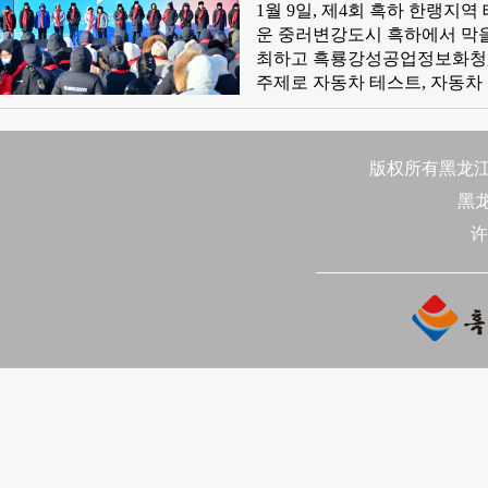
2025년도 첫 경기 
1월 ​9일, 제4회 흑하 한랭지
주어야 한다"고 강조했다.
운 중러변강도시 흑하에서 막을 열렸다. 이번 테스트운전축제는 중공 흑하시위
최하고 흑룡강성공업정보화청, 
주제로 자동차 테스트, 자동차
이고 도전적이며 권위 있는 
성장점으로 전환하는데 새로운 
회 흑하 한랭지역 테스트운전축제
版权所有黑龙江日
2025년 국제 한랭지역 자동차
黑
최지 기발 수여식도 진행했다.
许