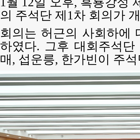
1월 12일 오후, 흑룡강성
의 주석단 제1차 회의가 
회의는 허근의 사회하에 
하였다. 그후 대회주석단 
매, 섭운릉, 한가빈이 주