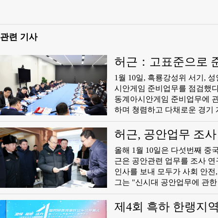
관련 기사
허근：고표준으로 준
최해야
1월 10일, 흑룡강성위 서기,
시안게임 준비업무를 점검했다
동계아시안게임 준비업무에 관
하며 쳥렴하고 다채로운 경기 
번 다채로운 스포츠성회를 잘
를 점검한 후 허근은 현장 사
허근, 공안업무 조
한 의견과 제안을 경청하고 업
문안 전달
올해 1월 10일은 다섯번째 중
이후 중국이 다시 개최하는 중
근은 공안관련 업무를 조사 연
심으로 하는 당중앙이 흑룡강성
인사를 보내 모두가 사회 안전
지대자’를 마음에 새기며 정치
그는 "신시대 공안업무에 관한
를 단호히 잘 개최하고 중국식
한 훈사정신을 철저히 관철하고
시하며 3억명의 빙설스포츠 참
전 안정 수호, 발전 촉진에 
제4회 흑하 한랭지역
지적했다.
은 수준의 평안 룡강을 건설하