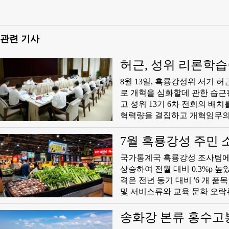
관련 기사
허근, 성위 리론학습
8월 13일, 흑룡강성위 서기
로 개혁을 심화할데 관한 습근
고 성위 13기 6차 전회의 
혁력량을 결집하고 개혁임무의
로운 국면을 개척해야 한다"고 강조했다. 량혜령, 람소민, 장안순 등 성위
류 발언을 통해 업무분장 실제
7월 흑룡강성 주민 
하고 개혁을 전면적으로 심화할
국가통계국 흑룡강성 조사팀에 따
회의 중대한 의의에 대한 인식
상승하여 전월 대비 0.3%p 높았으며 전월 대비 0
성취를 더욱 깊이 깨닫고 '두가
격은 전년 동기 대비 '6 개 품
정치적 자각을 더욱 확고히 했다
및 서비스류와 교육 문화 오락류
은 최북방에 있어도 마음은 당
한 생활용품 중 서비스류 가격이 각
하여 룡강 개혁 발전의 새로운
품, 당배, 주류와 교통통신류 
송화강 본류 홍수고