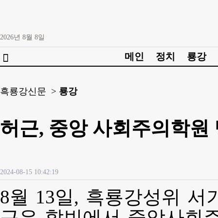
2026년
8월
8일
메인
정치
룡강

흑룡강신문 >
룡강
허근, 중앙 사회주의학원 
2024-08-15 10:42:19
8월 13일, 흑룡강성위 
근은 할빈에서 중앙사회주