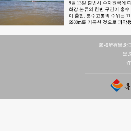
8월 13일 할빈시 수자원국에
화강 본류의 한빈 구간이 홍수 고봉 기간에 있다. 8월 12일 22
이 출현, 홍수고봉의 수위는 11
6980m를 기록한 것으로 파악됐다. 현재 
만했다. 송화강 본류 할빈 수문
위보다 0.62m 낮고 류속은 초당 6910립방미터에 
8월 18일 이란 구간을 떠날 
版权所有黑龙江日
黑
许