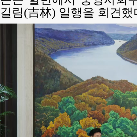
길림(吉林) 일행을 회견했