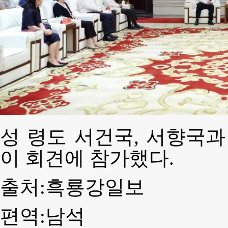
성 령도 서건국, 서향국과
이 회견에 참가했다.
출처:흑룡강일보
편역:남석