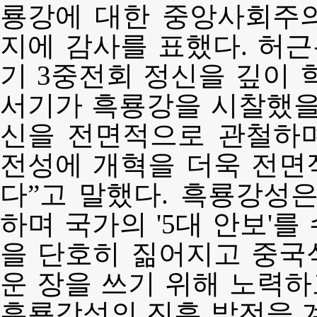
룡강에 대한 중앙사회주
지에 감사를 표했다. 허근
기 3중전회 정신을 깊이 
서기가 흑룡강을 시찰했을
신을 전면적으로 관철하며
전성에 개혁을 더욱 전면
다”고 말했다. 흑룡강성
하며 국가의 '5대 안보'
을 단호히 짊어지고 중국
운 장을 쓰기 위해 노력
흑룡강성의 진흥 발전을 