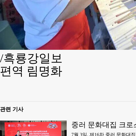
/흑룡강일보
편역 림명화
관련 기사
중러 문화대집 크로
​7월 3일, 제16차 중러 문