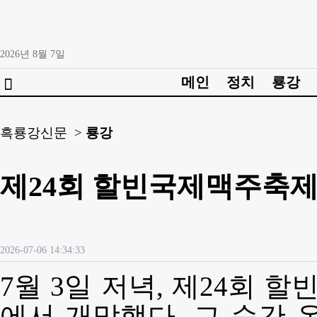
2026년
8월
7일
메인
정치
룡강

흑룡강신문 >
룡강
제24회 할빈국제맥주축제
2026-07-06 14:34:33
7월 3일 저녁, 제24회
에서 개막했다. 그 순간 