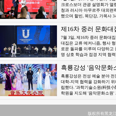
크로스보더 관광 설명회가 열렸
청과 러시아 아무르주 대외련
했으며 할빈, 목단강, 가목사 
류에서 산업 협력으로 심화되고 있음을 보여준다. 2026년은
이자 중러 전략적 협력 동반자 
제16차 중러 문화대
2027년 12월 31일까지 연장했으며 량
7월 3일, 제16차 중러 문
러 문화대집은 지역 행사에서 
대집은 교류 메커니즘, 행사 형식
음으로 이 국가적 사업과 결합하
로운 돌파를 이루며 다양하고 
섭' 복합 모델을 통해 문화대
명 상호 학습과 접경 지역 협력 발전을 지속
주교 야코블레바와 흑룡강성 부
진행했다. 이번 대집은 중국 문화관광부, 흑룡강성 인민정부, 러시아련방 문화부, 아무르주 정부가 공
흑룡강성 '음악문화소
동 주최하였으며 '량국 4개 성
흑룡강성은 전성 예술 분야 전
를 기반으로 흑하시에 주회장을
대학-지역 협력을 강화하기 위
—흑하시와 블라고베셴스크, 
립했다. '과학기술소원(科技小
하시가 전반을 총괄 련계하여 
학원을 지도해 '음악문화소원'
학위 대학원생 양성과 지역 문
원'은 지역 커뮤니티 미술교육,
을 포괄하며 할빈을 중심으로 
版权所有黑龙江日
릭스를 구축했다.