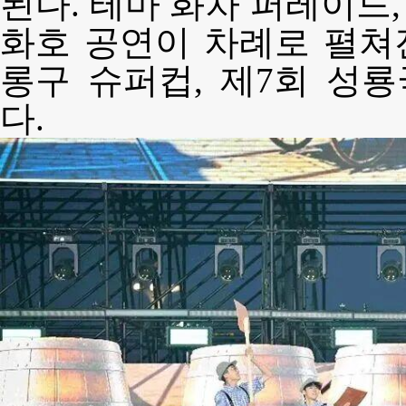
된다. 테마 화차 퍼레이드,
화호 공연이 차례로 펼쳐진
롱구 슈퍼컵, 제7회 성
다.