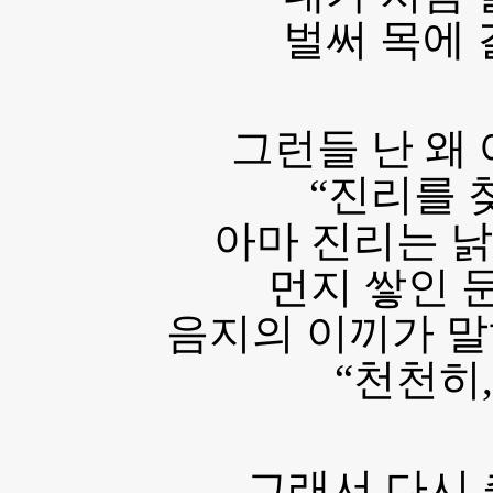
벌써 목에 
그런들 난 왜
“진리를 
아마 진리는 낡
먼지 쌓인 
음지의 이끼가 말
“천천히,
그래서 다시