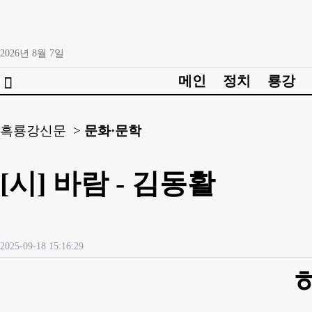
2026년
8월
7일
메인
정치
룡강

흑룡강신문 >
문화·문학
[시] 바람 - 김동활
2025-09-18 15:16:29