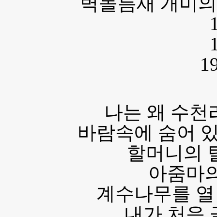
벽돌틈새 개미의
1
나는 왜 수천
바람속에 숨어 
할머니의 
아줌마의
계수나무를 열
내가 처음 