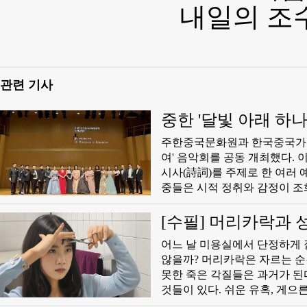
내일의 조
관련 기사
중한 '달빛 아래 하나
주한중국문화원과 한국중국가곡연
여' 음악회를 공동 개최했다. 
시사(詩詞)를 주제로 한 여러
중들은 시적 정취와 감정이 조
節)을 맞아 열렸다. 추석은 중
량국의 성악가들은 중국어로 중
[수필] 머리카락과 성
동의 악장을 함께 써 내려갔다.
어느 날 미용실에서 단정하게 
않을까? 머리카락은 자르는 순간
못한 죽은 각질들은 과거가 된
것들이 있다. 쉬운 유혹, 게으
로소 가벼워진다. 머리카락은 한