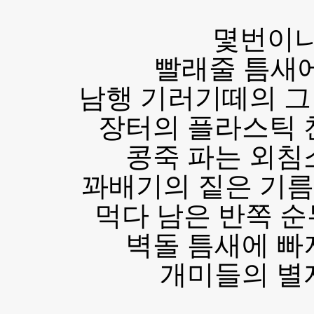
몇번이나
빨래줄 틈새
남행 기러기떼의 그
장터의 플라스틱 
콩죽 파는 외침
꽈배기의 짙은 기름
먹다 남은 반쪽 
벽돌 틈새에 빠
개미들의 별