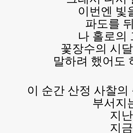
이번엔 빛
파도를 
나 홀로의
꽃장수의 시달
말하려 했어도 
이 순간 산정 사찰의
부서지
지난
지금