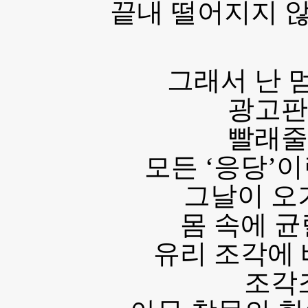
끝내 떨어지지 
그래서 난 
광고판
빨래줄
모든 ‘응당’
그날이 오
몸 속에 
유리 조각에
조각