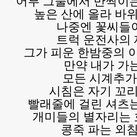
어부 그물에서 반짝이는
높은 산에 올라 바
나중엔 꽃씨들
트럭 운전사의
그가 피운 한밤중의 
만약 내가 가
모든 시계추가
시침은 자기 꼬
빨래줄에 걸린 셔츠는
개미들의 별자리는
콩죽 파는 외