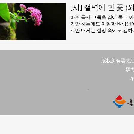
울을 매일 보아도 그 성장을 느
[시] 절벽에 핀 꽃 (외
화를 깨닫게 된다.
바위 틈새 고독을 입에 물고 
기만 하는데도 아찔한 벼랑인데
지만 내게는 절망 속에도 강
版权所有黑龙江日
黑
许