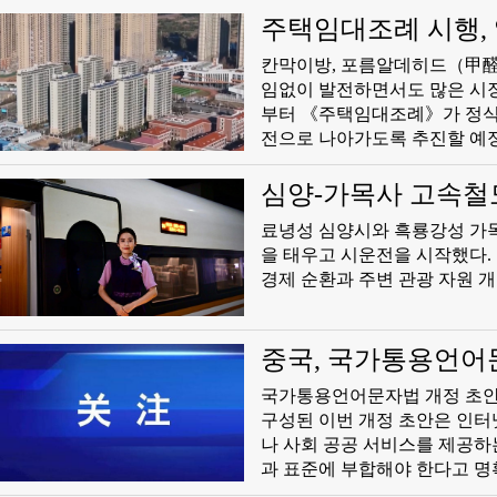
주택임대조례 시행, 
​칸막이방, 포름알데히드（甲醛
임없이 발전하면서도 많은 시장
부터 《주택임대조례》가 정식
전으로 나아가도록 추진할 예정
임대시장이 거칠게 발전하던 
중시하고 임대를 소홀히 하는'
심양-가목사 고속철도
제도 보장을 제공한다" 북경 
​료녕성 심양시와 흑룡강성 가
을 태우고 시운전을 시작했다.
경제 순환과 주변 관광 자원 
중국, 국가통용언어
화
​국가통용언어문자법 개정 초안
구성된 이번 개정 초안은 인터
나 사회 공공 서비스를 제공
과 표준에 부합해야 한다고 명
성된 것으로 중화 문화의 기본