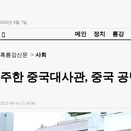
2026년
8월
7일
메인
정치
룡강

흑룡강신문 >
사회
주한 중국대사관, 중국 공
2025-09-16 15:56:00