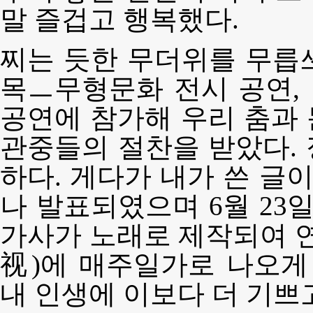
말 즐겁고 행복했다.
찌는 듯한 무더위를 무릅쓰
목ㅡ무형문화 전시 공연, 
공연에 참가해 우리 춤과
관중들의 절찬을 받았다.
하다. 게다가 내가 쓴 글
나 발표되였으며 6월 23
가사가 노래로 제작되여
视)에 매주일가로 나오게
내 인생에 이보다 더 기쁘