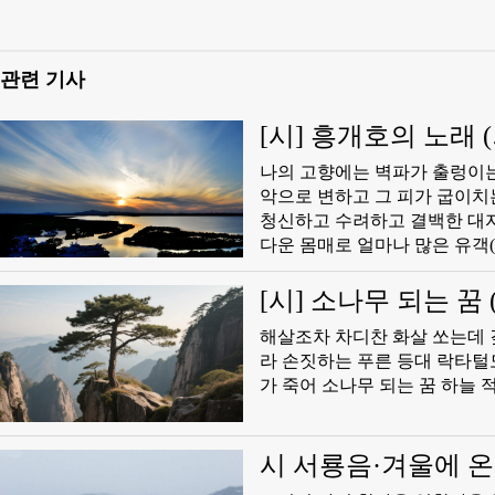
관련 기사
[시] 흥개호의 노래 (
​나의 고향에는 벽파가 출렁이
악으로 변하고 그 피가 굽이치
청신하고 수려하고 결백한 대자
다운 몸매로 얼마나 많은 유객
[시] 소나무 되는 꿈 (
​해살조차 차디찬 화살 쏘는데
라 손짓하는 푸른 등대 락타털
가 죽어 소나무 되는 꿈 하늘 
시 서룡음·겨울에 온 