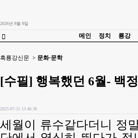
2026년
8월
8일
메인
정치
룡강

흑룡강신문 >
문화·문학
[수필] 행복했던 6월- 백
2025-07-21 13:46:38
세월이 류수같다더니 정말 
단에서 열심히 뛰다가 정