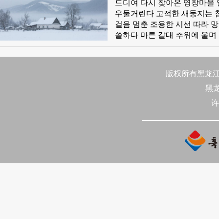
드디여 다시 찾아온 영창마을 
우둘거린다 고적한 새둥지는 
걸음 멈춘 조용한 시선 따라 
쓸하다 마른 갈대 추위에 울며
계시는가 수줍은 고백이 데워지
한데 언 손 호호 불어 얼음꽃
남아있구나
版权所有黑龙江日
黑
许