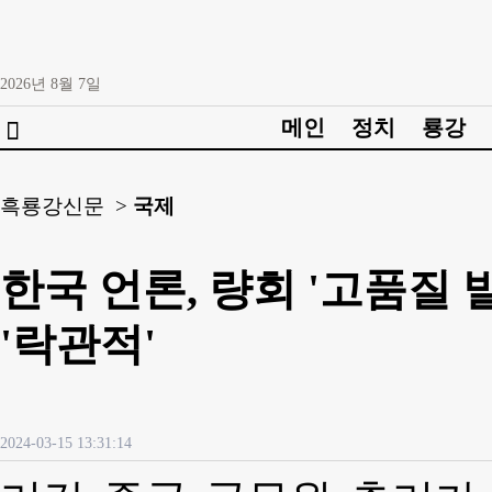
2026년
8월
7일
메인
정치
룡강

흑룡강신문 >
국제
한국 언론, 량회 '고품질 
'락관적'
2024-03-15 13:31:14