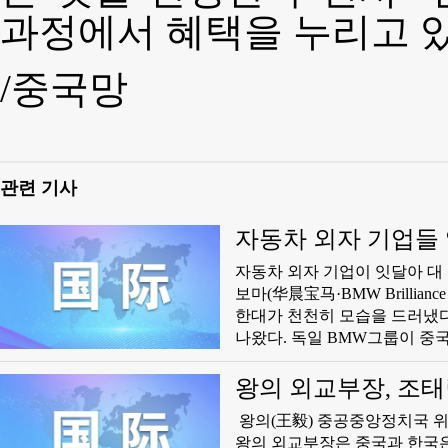
과정에서 혜택을 누리고 있
/중국망
관련 기사
자동차 외자 기업들 
자동차 외자 기업이 잇달아 대 중국 투자를 확대하고 
보마(华晨宝马·BMW Brillian
한대가 천천히 모습을 드러냈다
나왔다. 독일 BMW그룹이 중국시장에 진출한 지 30년 만에 화천 BMW는 완성차 600만대를 생산했다.
얼마 전 BMW그룹은 심양 생산
에는 심양에서 디지털·전동화를 겨
왕의 외교부장, 조
국의 움직임에 따라 미래 세계의
​ 왕의(王毅) 중공중앙정치국 위원이며 외교부장이 13일 북경에서 조태렬 한국 외교장관과 회담했다.
왕의 외교부장은 중국과 한국은