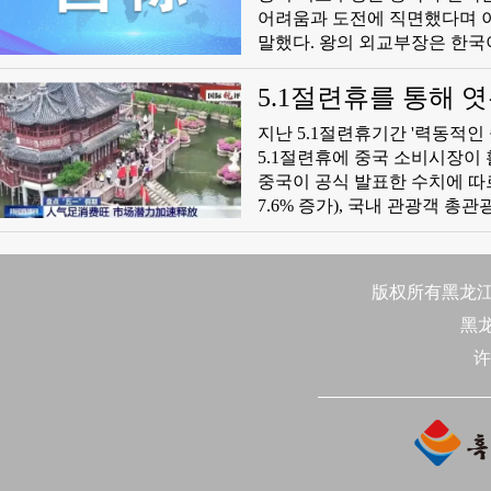
어려움과 도전에 직면했다며 
말했다. 왕의 외교부장은 한국이 중국과 함께 량국 수교 초심을 견지하고 선린친선의 방향을 견지하며
호혜협력의 목표를 견지하고 
적으로 발전하도록 함께 추동하길 바란다고 말했다. 조태렬
5.1절련휴를 통해 
를 매우 중시하며 중국과 상호
지난 5.1절련휴기간 '력동적인
로운 국면을 함께 개척하길 바
5.1절련휴에 중국 소비시장이
중국이 공식 발표한 수치에 따르
7.6% 증가), 국내 관광객 총관
광이 두드러지고 인기 도시의 
되였고 중국인 소비 수요의 업그레이드를 반영했다. 한편 항
국가 증가에 따라 중국의 출입
版权所有黑龙江日
黑
许