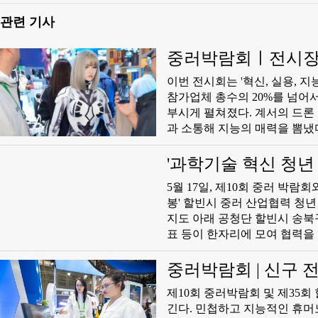
관련 기사
중러박람회ㅣ전시장의
이번 전시회는 '혁신, 실용,
참가업체 총수의 20%를 넘어
부시게 펼쳐졌다. 계서의 드론
과 소통해 지능의 매력을 뽐냈다
이 마치 비행 중인 듯한 몰입
스마트 안경은 많은 관람객들의 
'과학기술 혁신 청년
시품들도 관람객들의 눈길을 
​5월 17일, 제10회 중러 박
봉' 할빈시 중러 산업협력 청
지도 아래 공청단 할빈시 송북
표 등이 한자리에 모여 협력을
을 상영하여 할빈 신구의 개방
시아와의 협력 심화에 대한 중
중러박람회 | 신구 
협력 협약식이 진행되여 크로스
제10회 중러박람회 및 제35
중러 청년들의 창업 협력을 위
긴다. 민첩하고 지능적인 휴머노