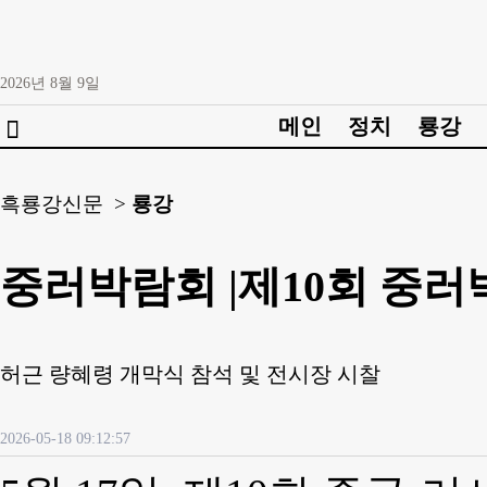
2026년
8월
9일
메인
정치
룡강

흑룡강신문 >
룡강
중러박람회 |제10회 중
허근 량혜령 개막식 참석 및 전시장 시찰
2026-05-18 09:12:57