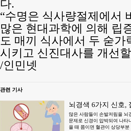
다.
“수명은 식사량절제에서 
많은 현대과학에 의해 립증
도 매끼 식사에서 두 숟가
시키고 신진대사를 개선할 
/인민넷
관련 기사
뇌경색 6가지 신호,
많은 사람들이 손발저림을 뇌경
문제로 신경이 압박되여 나타나
을 때 쯤이면 혈관이 상당부분 