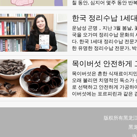
칠 동안, 심지어 몇주 동안 
집이 돌아가고 스스로 넘어질 
루에 여러번 나타날 수 있다.
한국 정리수납 1세대
계 허혈의 징후이다.
​운남성 곤명，지난 3월 봄날,
국을 오가며 정리수납 문화의 
다. 한국 1세대 정리수납 전문가 박사 정경자 정회장은 한국내에서 1
한 유명한 정리수납 전문가, 박
르는 중이였다. “여기는 마치 
그녀의 눈빛에는 20여년간 한
목이버섯 안전하게 
목이버섯은 흔한 식재료이지만
오래 불리면 치명적인 독소가 
로 선택하고 안전하게 가공하
이버섯에는 포르피린과 같은 감
부부종, 가려움증, 물집 등 
린이 분해되여 섭취위험이 크
을 우선적으로 구매하고 신선한
版权所有黑龙江日
黑
许