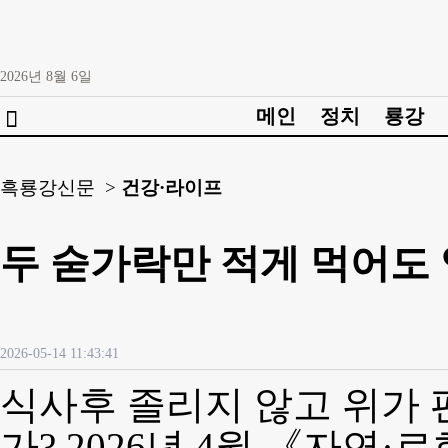
2026년
8월
6일
메인
정치
룡강

흑룡강신문 >
건강·라이프
두 숟가락만 적게 먹어도
2026-05-14 11:43:41
식사후 졸리지 않고 위가 
가? 2026년 4월 《자연