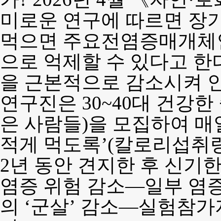
미로운 연구에 따르면 장기
먹으면 주요전염증매개체인
으로 억제할 수 있다고 한
을 근본적으로 감소시켜 인
연구진은 30~40대 건강한
은 사람들)을 모집하여 매
적게 먹도록’(칼로리섭취량 
2년 동안 견지한 후 신기
염증 위험 감소—일부 염
의 ‘군살’ 감소—실험참가