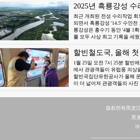
한 데이터 지원을 제공할 것이
2025년 흑룡강성 
화를 지속 심화하여 수문 서비
최근 개최된 전성 수리작업 회
효능으로 전환하여 전성 경제사
되면서 흑룡강성 '14.5' 수안
룡강성은 홍수기 동안 '4불 1
률 모두 사상 최고 기록을 세
건설 프로젝트에 선정되였으며 
해 흑룡강성 수리작업은 일곱
할빈철도국, 올해 첫
키고 보다 완비되고 효률적인 
1월 25일 오전 7시 25분 
행동을 전개, '15. 5' 전성
에서 관광객들이 유럽풍 의상을
다. 수자원 절약과 집약적 리
할빈국집단유한공사가 올해 운
이 더 넓어져 관광객들의 사진
면서 점점 더 많은 남방 관광
비스는 인기명소 체험 프로젝트
역과 야부리역 등 독특한 건축
版权所有黑龙江日
스를 제공하고 있다. 테마 차량
黑
미 흑룡강성 빙설관광의 서비
许