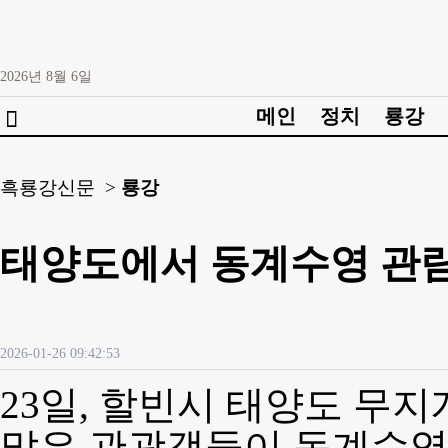
2026년
8월
6일
메인
정치
룡강

흑룡강신문 >
룡강
태양도에서 동계수영 관람
2026-01-26 09:42:53
23일, 할빈시 태양도 무
많은 관광객들이 동계수영